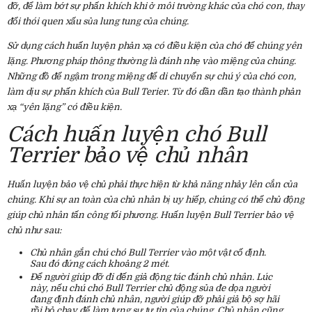
đỡ, để làm bớt sự phấn khích khi ở môi trường khác của chó con, thay
đổi thói quen xấu sủa lung tung của chúng.
Sử dụng cách huấn luyện phản xạ có điều kiện của chó để chúng yên
lặng. Phương pháp thông thường là đánh nhẹ vào miệng của chúng.
Những đồ để ngậm trong miệng để di chuyển sự chú ý của chó con,
làm dịu sự phấn khích của Bull Terier. Từ đó dần dần tạo thành phản
xạ “yên lặng” có điều kiện.
Cách huấn luyện chó Bull
Terrier bảo vệ chủ nhân
Huấn luyện bảo vệ chủ phải thực hiện từ khả năng nhảy lên cắn của
chúng. Khi sự an toàn của chủ nhân bị uy hiếp, chúng có thể chủ động
giúp chủ nhân tấn công tối phương. Huấn luyện Bull Terrier bảo vệ
chủ như sau:
Chủ nhân gắn chú chó Bull Terrier vào một vật cố định.
Sau đó đứng cách khoảng 2 mét.
Để người giúp đỡ đi đến giả động tác đánh chủ nhân. Lúc
này, nếu chú chó Bull Terrier chủ động sủa đe dọa người
đang định đánh chủ nhân, người giúp đỡ phải giả bộ sợ hãi
rồi bỏ chạy để làm tưng sự tự tin của chúng. Chủ nhân cũng