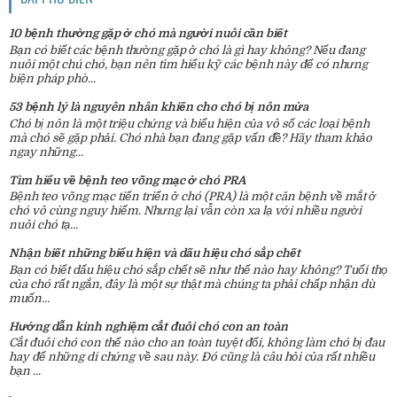
10 bệnh thường gặp ở chó mà người nuôi cần biết
Bạn có biết các bệnh thường gặp ở chó là gì hay không? Nếu đang
nuôi một chú chó, bạn nên tìm hiểu kỹ các bệnh này để có nhưng
biện pháp phò...
53 bệnh lý là nguyên nhân khiến cho chó bị nôn mửa
Chó bị nôn là một triệu chứng và biểu hiện của vô số các loại bệnh
mà chó sẽ gặp phải. Chó nhà bạn đang gặp vấn đề? Hãy tham khảo
ngay những...
Tìm hiểu về bệnh teo võng mạc ở chó PRA
Bệnh teo võng mạc tiến triển ở chó (PRA) là một căn bệnh về mắt ở
chó vô cùng nguy hiểm. Nhưng lại vẫn còn xa lạ với nhiều người
nuôi chó tạ...
Nhận biết những biểu hiện và dấu hiệu chó sắp chết
Bạn có biết dấu hiệu chó sắp chết sẽ như thế nào hay không? Tuổi thọ
của chó rất ngắn, đây là một sự thật mà chúng ta phải chấp nhận dù
muốn...
Hướng dẫn kinh nghiệm cắt đuôi chó con an toàn
Cắt đuôi chó con thế nào cho an toàn tuyệt đối, không làm chó bị đau
hay để những di chứng về sau này. Đó cũng là câu hỏi của rất nhiều
bạn ...