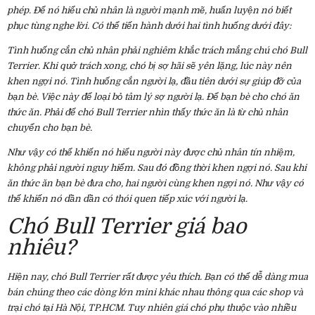
phép. Để nó hiểu chủ nhân là người mạnh mẽ, huấn luyện nó biết
phục tùng nghe lời. Có thể tiến hành dưới hai tình huống dưới đây:
Tình huống cắn chủ nhân phải nghiêm khắc trách mắng chú chó Bull
Terrier. Khi quở trách xong, chó bị sợ hãi sẽ yên lặng, lúc này nên
khen ngợi nó. Tình huống cắn người lạ, đầu tiên dưới sự giúp đỡ của
bạn bè. Việc này để loại bỏ tâm lý sợ người lạ. Để bạn bè cho chó ăn
thức ăn. Phải để chó Bull Terrier nhìn thấy thức ăn là từ chủ nhân
chuyển cho bạn bè.
Như vậy có thể khiến nó hiểu người này được chủ nhân tín nhiệm,
không phải người nguy hiểm. Sau đó đồng thời khen ngợi nó. Sau khi
ăn thức ăn bạn bè đưa cho, hai người cùng khen ngợi nó. Như vậy có
thể khiến nó dần dần có thói quen tiếp xúc với người lạ.
Chó Bull Terrier giá bao
nhiêu?
Hiện nay, chó Bull Terrier rất được yêu thích. Bạn có thể dễ dàng mua
bán chúng theo các dòng lớn mini khác nhau thông qua các shop và
trại chó tại Hà Nội, TP.HCM. Tuy nhiên giá chó phụ thuộc vào nhiều