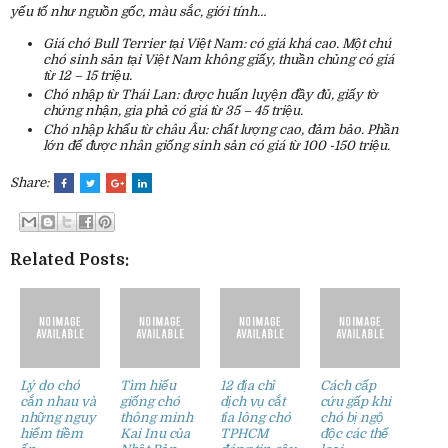
yếu tố như nguồn gốc, màu sắc, giới tính…
Giá chó Bull Terrier tại Việt Nam: có giá khá cao. Một chú
chó sinh sản tại Việt Nam không giấy, thuần chủng có giá
từ 12 – 15 triệu.
Chó nhập từ Thái Lan: được huấn luyện đầy đủ, giấy tờ
chứng nhận, gia phả có giá từ 35 – 45 triệu.
Chó nhập khẩu từ châu Âu: chất lượng cao, đảm bảo. Phần
lớn để được nhân giống sinh sản có giá từ 100 -150 triệu.
Share:
Related Posts:
Lý do chó
Tìm hiểu
12 địa chỉ
Cách cấp
cắn nhau và
giống chó
dịch vụ cắt
cứu gấp khi
những nguy
thông minh
tỉa lông chó
chó bị ngộ
hiểm tiềm
Kai Inu của
TPHCM
độc các thể