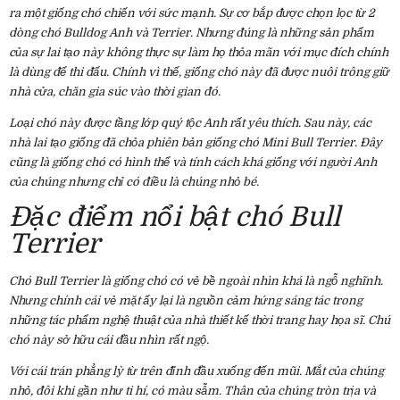
ra một giống chó chiến với sức mạnh. Sự cơ bắp được chọn lọc từ 2
dòng chó Bulldog Anh và Terrier. Nhưng đúng là những sản phẩm
của sự lai tạo này không thực sự làm họ thỏa mãn với mục đích chính
là dùng để thi đấu. Chính vì thế, giống chó này đã được nuôi trông giữ
nhà cửa, chăn gia súc vào thời gian đó.
Loại chó này được tầng lớp quý tộc Anh rất yêu thích. Sau này, các
nhà lai tạo giống đã chỏa phiên bản giống chó Mini Bull Terrier. Đây
cũng là giống chó có hình thể và tính cách khá giống với người Anh
của chúng nhưng chỉ có điều là chúng nhỏ bé.
Đặc điểm nổi bật chó Bull
Terrier
Chó Bull Terrier là giống chó có vẻ bề ngoài nhìn khá là ngỗ nghĩnh.
Nhưng chính cái vẻ mặt ấy lại là nguồn cảm hứng sáng tác trong
những tác phẩm nghệ thuật của nhà thiết kế thời trang hay họa sĩ. Chú
chó này sở hữu cái đầu nhìn rất ngộ.
Với cái trán phẳng lỳ từ trên đỉnh đầu xuống đến mũi. Mắt của chúng
nhỏ, đôi khi gần như ti hí, có màu sẫm. Thân của chúng tròn trịa và