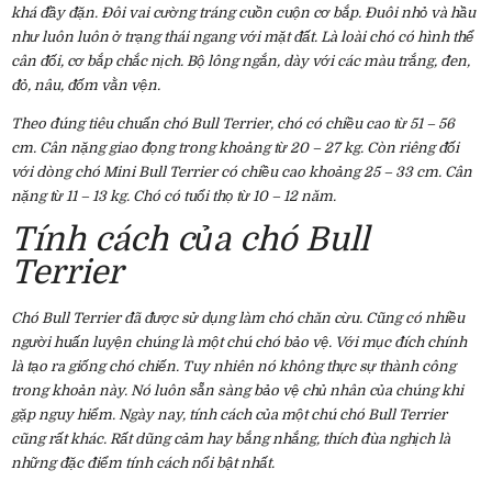
khá đầy đặn. Đôi vai cường tráng cuồn cuộn cơ bắp. Đuôi nhỏ và hầu
như luôn luôn ở trạng thái ngang với mặt đất. Là loài chó có hình thể
cân đối, cơ bắp chắc nịch. Bộ lông ngắn, dày với các màu trắng, đen,
đỏ, nâu, đốm vằn vện.
Theo đúng tiêu chuẩn chó Bull Terrier, chó có chiều cao từ 51 – 56
cm. Cân nặng giao đọng trong khoảng từ 20 – 27 kg. Còn riêng đối
với dòng chó Mini Bull Terrier có chiều cao khoảng 25 – 33 cm. Cân
nặng từ 11 – 13 kg. Chó có tuổi thọ từ 10 – 12 năm.
Tính cách của chó Bull
Terrier
Chó Bull Terrier đã được sử dụng làm chó chăn cừu. Cũng có nhiều
người huấn luyện chúng là một chú chó bảo vệ. Với mục đích chính
là tạo ra giống chó chiến. Tuy nhiên nó không thực sự thành công
trong khoản này. Nó luôn sẵn sàng bảo vệ chủ nhân của chúng khi
gặp nguy hiểm. Ngày nay, tính cách của một chú chó Bull Terrier
cũng rất khác. Rất dũng cảm hay bắng nhắng, thích đùa nghịch là
những đặc điểm tính cách nổi bật nhất.