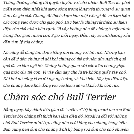
Thông thường chúng rất quyến luyến với chủ nhân. Bull Terrier phát
triển toàn diện nhất khi được sống trong lòng yêu thương và sự quan
tâm của gia chủ. Chúng rất thích được làm một việc gì đó và thực hiện
các công việc được chủ giao phó. Đặc biệt là chúng rất thích sự hiện
diện của chủ nhân bên cạnh. Vì vậy không nên để chúng ở một mình
trong thời gian nhiều hơn 8 giờ mỗi ngày. Điều này sẽ ảnh hưởng xấu
đến tâm lý của chúng.
Nó cũng dễ dàng tìm được tiếng nói chung với trẻ nhỏ. Nhưng bạn
cần để ý đến chúng vì đôi khi chúng có thể trở nên đùa nghịch quá
quá đà và làm ngã trẻ. Chúng không quen với các kiểu chòng ghẹo
quá mức của trẻ con. Vì vậy cần dạy cho lũ trẻ không quấy rầy chó.
Đôi khi nó cũng tỏ ra rất ngang bướng và khó bảo. Hãy tạo điều kiện
cho chúng được hoà đồng với các loại súc vật khác khi còn nhỏ.
Chăm sóc chó Bull Terrier
Hằng ngày, hãy dành thời gian để “vuốt ve” bộ lông mượt mà của Bull
Terrier bởi chúng rất thích bạn làm điều đó. Ngoài ra đối với những
chú Bull Terrier mini bạn cũng nên chải lông cho chúng hàng tuần.
Bạn cũng nên tắm cho chúng định kỳ bằng sữa tắm cho chó chuyên