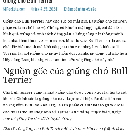
Giống chó Bull Terrier
SERockets.com
tháng 4 25, 2024
Không có nhận xét nào
Giống chó Bull Terrier hay chó sục bò mắt híp. Là giống chó chuyên
phục vụ làm chó bảo vệ. Chúng có khuôn mặt ngộ ngộ, cái đầu lớn
hình quả trứng và tính cách đáng yêu. Chúng cũng rất thông minh,
hòa nhã, thân thiện với con người. Mặc dù vậy, Bull Terrier là giống
chó đặc biệt mạnh mẽ, khả năng sát thủ cực nhạy bén khiến Bull
Terrier là một giống chó nguy hiểm đối với những động vật nhỏ hơn.
Hãy cùng Longkhanhpets.com tìm hiểu về giống chó này nhé.
Nguồn gốc của giống chó Bull
Terrier
Chó Bull terrier cũng là một giống chó được con người lai tạo từ rất
lâu rồi. Chính xác là giống chó này được xuất hiện lần đầu tiên vào
những năm 1830 tại Anh. Đây là sản phẩm của sự lai tạo giữa 2 loại
chó đó là Chó Bulldog Anh
và Terrier Anh trắng. Tuy nhiên, ngày
nay thì giống Terrier đã bị tuyệt chủng.
Cha đẻ của giống chó Bull Terrier đó là James Hinks có ý định là tạo