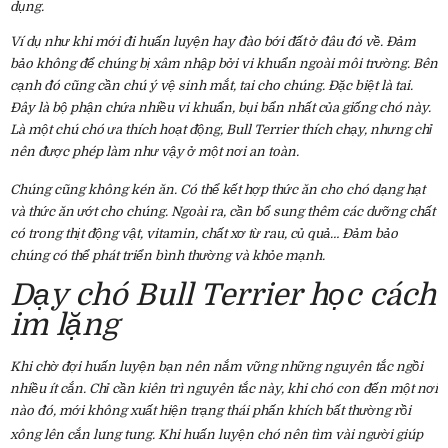
dụng.
Ví dụ như khi mới đi huấn luyện hay đào bới đất ở đâu đó về. Đảm
bảo không để chúng bị xâm nhập bởi vi khuẩn ngoài môi trường. Bên
cạnh đó cũng cần chú ý vệ sinh mắt, tai cho chúng. Đặc biệt là tai.
Đây là bộ phận chứa nhiều vi khuẩn, bụi bẩn nhất của giống chó này.
Là một chú chó ưa thích hoạt động, Bull Terrier thích chạy, nhưng chỉ
nên được phép làm như vậy ở một nơi an toàn.
Chúng cũng không kén ăn. Có thể kết hợp thức ăn cho chó
dạng hạt
và thức ăn ướt cho chúng. Ngoài ra, cần bổ sung thêm các dưỡng chất
có trong thịt động vật, vitamin, chất xơ từ rau, củ quả… Đảm bảo
chúng có thể phát triển bình thường và khỏe mạnh.
Dạy chó Bull Terrier học cách
im lặng
Khi chờ đợi huấn luyện bạn nên nắm vững những nguyên tắc ngồi
nhiều ít cắn. Chỉ cần kiên trì nguyên tắc này, khi chó con đến một nơi
nào đó, mới không xuất hiện trạng thái phấn khích bất thường rồi
xông lên cắn lung tung. Khi huấn luyện chó
nên tìm vài người giúp