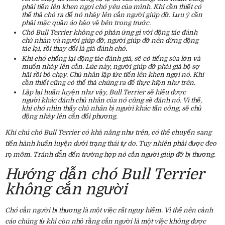
phải tiến lên khen ngợi chó yêu của mình. Khi cần thiết có
thể thả chó ra để nó nhảy lên cắn người giúp đỡ. Lưu ý cần
phải mặc quần áo bảo vệ bên trong trước.
Chó Bull Terrier không có phản ứng gì với động tác đánh
chủ nhân và người giúp đỡ, người giúp đỡ nên dừng động
tác lại, rồi thay đổi là giả đánh chó.
Khi chó chống lại động tác đánh giả, sẽ có tiếng sủa lớn và
muốn nhảy lên cắn. Lúc này, người giúp đỡ phải giả bộ sợ
hãi rồi bỏ chạy. Chủ nhân lập tức tiến lên khen ngợi nó. Khi
cần thiết cũng có thể thả chúng ra để thực hiện như trên.
Lặp lại huấn luyện như vậy, Bull Terrier sẽ hiểu được
người khác đánh chủ nhân của nó cũng sẽ đánh nó. Vì thế,
khi chó nhìn thấy chủ nhân bị người khác tấn công, sẽ chủ
động nhảy lên cắn đối phương.
Khi chú chó Bull Terrier có khả năng như trên, có thể chuyển sang
tiến hành huấn luyện dưới trạng thái tự do. Tuy nhiên phải được đeo
rọ mõm. Tránh dẫn đến trường hợp nó cắn người giúp đỡ bị thương.
Hướng dẫn chó Bull Terrier
không cắn người
Chó cắn người bị thương là một việc rất nguy hiểm. Vì thế nên cảnh
cáo chúng từ khi còn nhỏ rằng cắn người là một việc không được