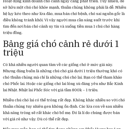
Hoạt động kinh doanh chó cảnh ngày càng phát triển. Tuy nhiên, để
sở hữu một chú chó khỏe mạnh, thuần chủng không phải là dễ. Nhiều
hệ lụy kéo theo như lừa đảo, mua bán chó bệnh, chó sai nguồn gốc là
điều không tránh khỏi. Vì vậy người mua cần sáng suốt trước khi
tìm đến nơi bán chó cảnh uy tín và xuống tiền mua 1 chú chó hàng
triệu đồng.
Bảng giá chó cảnh rẻ dưới 1
triệu
Có khá nhiều người quan tâm về các giống chó ở mức giá này.
Nhưng đáng buồn là những chú chó giá dưới 1 triệu thường khó có
chó thuần chủng mà chỉ là những chú chó lai. Bạn có thể tham khảo
chó Phốc lai. Hoặc các giống chó lai lông xù đáng yêu như Bắc Kinh
lai Nhật. Nhật lai Phốc Sóc với giá tầm 800k – 1 triệu.
Nhiều chú chó lai có thể trông rất đẹp. Không khác nhiều so với chó
thuần chủng tuy nhiên gen không ổn định. Các lứa con về sau nhiều
khả năng trông sẽ rất khác chó bố mẹ. Đó là lí do chúng được bán
với giá rẻ như vậy. Dù có thể rất đẹp.