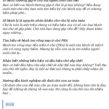
10 bệnh thường gặp ở chó mà người nuôi cần biết
Bạn có biết các bệnh thường gặp ở chó là gì hay không? Nếu đang
nuôi một chú chó, bạn nên tìm hiểu kỹ các bệnh này để có nhưng
biện pháp phò...
53 bệnh lý là nguyên nhân khiến cho chó bị nôn mửa
Chó bị nôn là một triệu chứng và biểu hiện của vô số các loại bệnh
mà chó sẽ gặp phải. Chó nhà bạn đang gặp vấn đề? Hãy tham khảo
ngay những...
Tìm hiểu về bệnh teo võng mạc ở chó PRA
Bệnh teo võng mạc tiến triển ở chó (PRA) là một căn bệnh về mắt ở
chó vô cùng nguy hiểm. Nhưng lại vẫn còn xa lạ với nhiều người
nuôi chó tạ...
Nhận biết những biểu hiện và dấu hiệu chó sắp chết
Bạn có biết dấu hiệu chó sắp chết sẽ như thế nào hay không? Tuổi thọ
của chó rất ngắn, đây là một sự thật mà chúng ta phải chấp nhận dù
muốn...
Hướng dẫn kinh nghiệm cắt đuôi chó con an toàn
Cắt đuôi chó con thế nào cho an toàn tuyệt đối, không làm chó bị đau
hay để những di chứng về sau này. Đó cũng là câu hỏi của rất nhiều
bạn ...
NHÃN