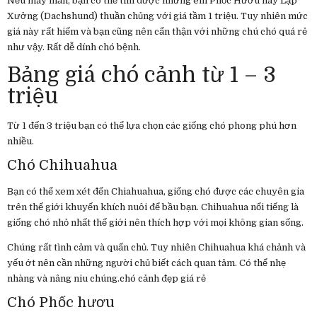
Nếu may mắn, bạn có thể tìm được những em Phốc Hươu hay Lạp
Xưởng (Dachshund) thuần chủng với giá tầm 1 triệu. Tuy nhiên mức
giá này rất hiếm và bạn cũng nên cẩn thận với những chú chó quá rẻ
như vậy. Rất dễ dính chó bệnh.
Bảng giá chó cảnh từ 1 – 3
triệu
Từ 1 đến 3 triệu bạn có thể lựa chọn các giống chó phong phú hơn
nhiều.
Chó Chihuahua
Bạn có thể xem xét đến Chiahuahua, giống chó được các chuyên gia
trên thế giới khuyến khích nuôi để bầu bạn. Chihuahua nổi tiếng là
giống chó nhỏ nhất thế giới nên thích hợp với mọi không gian sống.
Chúng rất tình cảm và quấn chủ. Tuy nhiên Chihuahua khá chảnh và
yếu ớt nên cần những người chủ biết cách quan tâm. Có thể nhẹ
nhàng và nâng niu chúng.chó cảnh đẹp giá rẻ
Chó Phốc hươu