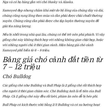
Nga và có họ hàng gần với chó Husky và Alaska.
Samoyed đẹp nhưng chăm khá mệt do bộ lông của chúng dày và dài,
chúng cũng rụng lông theo mùa và cần phải được chải chuốt thường
xuyên. Chúng cũng cần phải được cho tập luyện thường xuyên để
giải tỏa năng lượng.
Nếu bị nhốt trong nhà quá lâu, chúng có thể trở nên phá phách. Vì vậy
giống chó này không thích hợp với những không gian chật hẹp, hoặc
với những người chủ ít thời gian rảnh. Hiện bảng giá chó cảnh
Samoyed phổ biến từ 6 – 8 triệu.
Bảng giá chó cảnh đắt tiền từ
7 – 12 triệu
Chó Bulldog
Các giống chó như Bulldog và Bull Pháp là 2 giống chó rất thích hợp
cho người ít thời gian chăm sóc. Chó Bulldog Anh
là tổ tiên của Bull
Pháp. Cả 2 giống chó này đều rất lười, phàm ăn nên dễ bị béo phì.
Bull Pháp có kích thước nhỏ bằng 2/3 Bulldog và có xu hướng hoạt