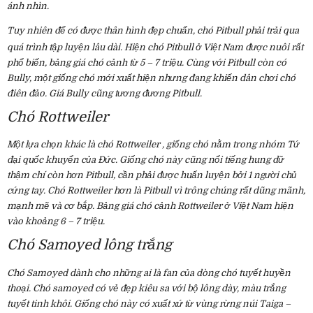
ánh nhìn.
Tuy nhiên để có được thân hình đẹp chuẩn, chó Pitbull phải trải qua
quá trình tập luyện lâu dài. Hiện chó Pitbull
ở Việt Nam được nuôi rất
phổ biến, bảng giá chó cảnh từ 5 – 7 triệu. Cùng với Pitbull còn có
Bully, một giống chó mới xuất hiện nhưng đang khiến dân chơi chó
điên đảo. Giá Bully cũng tương đương Pitbull.
Chó Rottweiler
Một lựa chọn khác là chó Rottweiler
, giống chó nằm trong nhóm Tứ
đại quốc khuyển của Đức. Giống chó này cũng nổi tiếng hung dữ
thậm chí còn hơn Pitbull, cần phải được huấn luyện bởi 1 người chủ
cứng tay. Chó Rottweiler hơn là Pitbull vì trông chúng rất dũng mãnh,
mạnh mẽ và cơ bắp. Bảng giá chó cảnh Rottweiler ở Việt Nam hiện
vào khoảng 6 – 7 triệu.
Chó Samoyed lông trắng
Chó Samoyed
dành cho những ai là fan của dòng chó tuyết huyền
thoại. Chó samoyed có vẻ đẹp kiêu sa với bộ lông dày, màu trắng
tuyết tinh khôi. Giống chó này có xuất xứ từ vùng rừng núi Taiga –