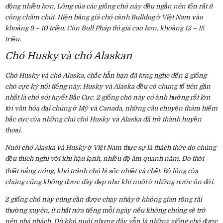
động nhiều hơn. Lông của các giống chó này đều ngắn nên tốn rất ít
công chăm chút. Hiện bảng giá chó cảnh Bulldog ở Việt Nam vào
khoảng 9 – 10 triệu. Còn Bull Pháp thì giá cao hơn, khoảng 12 – 15
triệu.
Chó Husky và chó Alaskan
Chó Husky
và chó Alaska, chắc hẳn bạn đã từng nghe đến 2 giống
chó cực kỳ nổi tiếng này. Husky và Alaska đều có chung tổ tiên gần
nhất là chó sói tuyết Bắc Cực. 2 giống chó này có ảnh hưởng rất lớn
tới văn hóa đại chúng ở Mỹ và Canada, những câu chuyện thám hiểm
bắc cực của những chú chó Husky và Alaska đã trở thành huyền
thoại.
Nuôi chó Alaska và Husky ở Việt Nam thực sự là thách thức do chúng
đều thích nghi với khí hậu lạnh, nhiều độ âm quanh năm. Do thời
thiết nắng nóng, khó tránh chó bị sốc nhiệt
và chết. Bộ lông của
chúng cũng không được dày đẹp như khi nuôi ở những nước ôn đới.
2 giống chó này cũng cần được chạy nhảy ở không gian rộng rãi
thường xuyên, ít nhất nửa tiếng mỗi ngày nếu không chúng sẽ trở
nên phá phách. Dù khó nuôi nhưng đây vẫn là những giống chó được