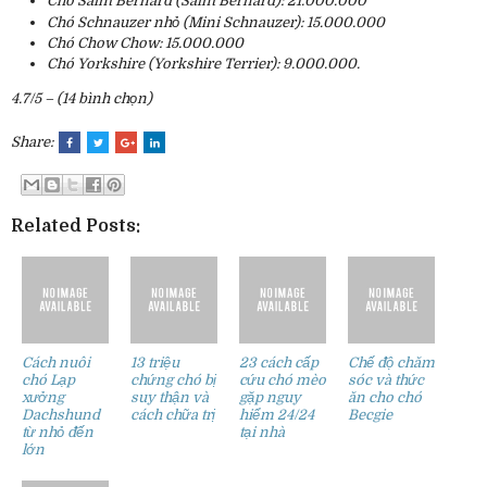
Chó Saint Bernard (Saint Bernard): 21.000.000
Chó Schnauzer nhỏ (Mini Schnauzer): 15.000.000
Chó Chow Chow: 15.000.000
Chó Yorkshire (Yorkshire Terrier): 9.000.000.
4.7/5 – (14 bình chọn)
Share:
Related Posts:
Cách nuôi
13 triệu
23 cách cấp
Chế độ chăm
chó Lạp
chứng chó bị
cứu chó mèo
sóc và thức
xưởng
suy thận và
gặp nguy
ăn cho chó
Dachshund
cách chữa trị
hiểm 24/24
Becgie
từ nhỏ đến
tại nhà
lớn