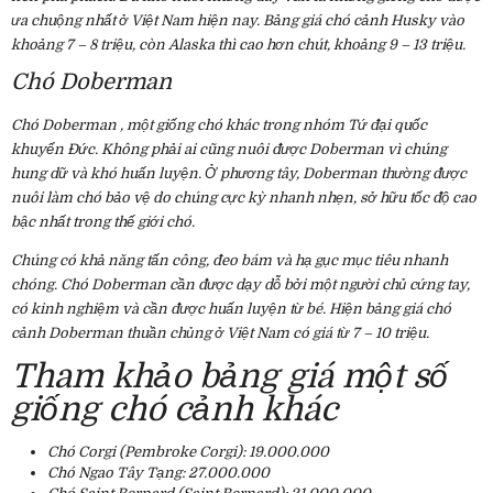
ưa chuộng nhất ở Việt Nam hiện nay. Bảng giá chó cảnh Husky vào
khoảng 7 – 8 triệu, còn Alaska thì cao hơn chút, khoảng 9 – 13 triệu.
Chó Doberman
Chó Doberman
, một giống chó khác trong nhóm Tứ đại quốc
khuyển Đức. Không phải ai cũng nuôi được Doberman vì chúng
hung dữ và khó huấn luyện. Ở phương tây, Doberman thường được
nuôi làm chó bảo vệ do chúng cực kỳ nhanh nhẹn, sở hữu tốc độ cao
bậc nhất trong thế giới chó.
Chúng có khả năng tấn công, đeo bám và hạ gục mục tiêu nhanh
chóng. Chó Doberman cần được dạy dỗ bởi một người chủ cứng tay,
có kinh nghiệm và cần được huấn luyện từ bé. Hiện bảng giá chó
cảnh Doberman thuần chủng ở Việt Nam có giá từ 7 – 10 triệu.
Tham khảo bảng giá một số
giống chó cảnh khác
Chó Corgi (Pembroke Corgi): 19.000.000
Chó Ngao Tây Tạng: 27.000.000