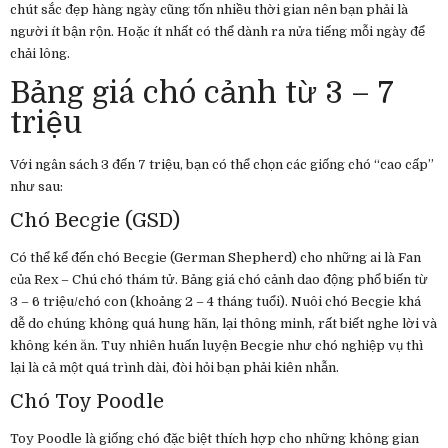
chút sắc đẹp hàng ngày cũng tốn nhiều thời gian nên bạn phải là
người ít bận rộn. Hoặc ít nhất có thể dành ra nửa tiếng mỗi ngày để
chải lông.
Bảng giá chó cảnh từ 3 – 7
triệu
Với ngân sách 3 đến 7 triệu, bạn có thể chọn các giống chó “cao cấp”
như sau:
Chó Becgie (GSD)
Có thể kể đến chó Becgie (German Shepherd) cho những ai là Fan
của Rex – Chú chó thám tử. Bảng giá chó cảnh dao động phổ biến từ
3 – 6 triệu/chó con (khoảng 2 – 4 tháng tuổi). Nuôi chó Becgie khá
dễ do chúng không quá hung hãn, lại thông minh, rất biết nghe lời và
không kén ăn. Tuy nhiên huấn luyện Becgie như chó nghiệp vụ thì
lại là cả một quá trình dài, đòi hỏi bạn phải kiên nhẫn.
Chó Toy Poodle
Toy Poodle là giống chó đặc biệt thích hợp cho những không gian