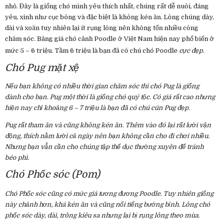
nhỏ. Đây là giống chó mình yêu thích nhất, chúng rất dễ nuôi, đáng
yêu, xinh như cục bông và đặc biệt là không kén ăn. Lông chúng dày,
dài và xoăn tuy nhiên lại ít rụng lông nên không tốn nhiều công
chăm sóc. Bảng giá chó cảnh Poodle ở Việt Nam hiện nay phổ biến ở
mức 5 – 6 triệu. Tầm 6 triệu là bạn đã có chú chó Poodle
cực đẹp.
Chó Pug mặt xệ
Nếu bạn không có nhiều thời gian chăm sóc thì chó Pug là giống
dành cho bạn. Pug một thời là giống chó quý tộc. Có giá rất cao nhưng
hiện nay chỉ khoảng 6 – 7 triệu là bạn đã có chú cún Pug đẹp.
Pug rất tham ăn và cũng không kén ăn. Thêm vào đó lại rất lười vận
động, thích nằm lười cả ngày nên bạn không cần cho đi chơi nhiều.
Nhưng bạn vẫn cần cho chúng tập thể dục thường xuyên để tránh
béo phì.
Chó Phốc sóc (Pom)
Chó Phốc sóc
cũng có mức giá tương đương Poodle. Tuy nhiên giống
này chảnh hơn, khá kén ăn và cũng nổi tiếng bướng bỉnh. Lông chó
phốc sóc dày, dài, trông kiêu sa nhưng lại bị rụng lông theo mùa.