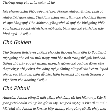
Thường rụng vào mùa xuân và hè.
Nói chung chăm Phốc sóc mệt hơn Poodle nhiều nên bạn phải có
nhiều thời gian rảnh. Chải lông hàng ngày, tắm cho chó
hàng tháng
và spa hàng quý. Chó Maltese, giống chó xù quý tộc khá giống Phốc
sóc. Nhưng có giá nhỉnh hơn một chút, bảng giá chó cảnh loại này
khoảng 5 – 6 triệu.
Chó Golden
Chó Golden Retriever
, giống chó săn thượng hạng đến từ Scotland,
một giống chó có cái mũi nhạy mùi bậc nhất trong thế giới loài chó.
Giống chó này cực kỳ nhanh nhẹn, là giống chó ưa hoạt động, cần
được chạy nhảy chơi đùa hàng ngày. Chúng cũng rất tình cảm, ít phá
phách và rất ngoan hiền dễ bảo. Hiện bảng giá chó cảnh Golden ở
Việt Nam vào khoảng 5 triệu.
Chó Pitbull
Amerian Pitbull cũng là một giống chó đang rất hot hiện nay. Đây là
giống chó chiến có nguồn gốc từ Mỹ, từng có một quá khứ đẫm máu.
Một chú chó Pitbull to lớn, cơ bắp, khung càng rộng sẽ đốt cháy mọi