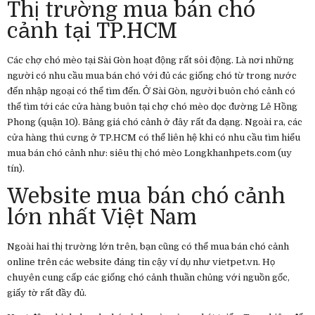
Thị trường mua bán chó
cảnh tại TP.HCM
Các chợ chó mèo tại Sài Gòn hoạt động rất sôi động. Là nơi những
người có nhu cầu mua bán chó với đủ các giống chó từ trong nước
đến nhập ngoại có thể tìm đến. Ở Sài Gòn, người buôn chó cảnh có
thể tìm tới các cửa hàng buôn tại chợ chó mèo dọc đường Lê Hồng
Phong (quận 10). Bảng giá chó cảnh ở đây rất đa dạng. Ngoài ra, các
cửa hàng thú cưng ở TP.HCM có thể liên hệ khi có nhu cầu tìm hiểu
mua bán chó cảnh như: siêu thị chó mèo Longkhanhpets.com (uy
tín).
Website mua bán chó cảnh
lớn nhất Việt Nam
Ngoài hai thị trường lớn trên, bạn cũng có thể mua bán chó cảnh
online trên các website đáng tin cậy ví dụ như vietpet.vn. Họ
chuyên cung cấp các giống chó cảnh thuần chủng với nguồn gốc,
giấy tờ rất đầy đủ.