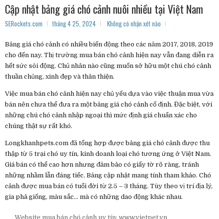
Cập nhật bảng giá chó cảnh nuôi nhiều tại Việt Nam
SERockets.com
tháng 4 25, 2024
Không có nhận xét nào
Bảng giá chó cảnh có nhiều biến động theo các năm 2017, 2018, 2019
cho đến nay. Thị trường mua bán chó cảnh hiện nay vẫn đang diễn ra
hết sức sôi động. Chủ nhân nào cũng muốn sở hữu một chú chó cảnh
thuần chủng, xinh đẹp và thân thiện.
Việc mua bán chó cảnh hiện nay chủ yếu dựa vào việc thuận mua vừa
bán nên chưa thể đưa ra một bảng giá chó cảnh cố định. Đặc biệt, với
những chú chó cảnh nhập ngoại thì mức định giá chuẩn xác cho
chúng thật sự rất khó.
Longkhanhpets.com đã tổng hợp được bảng giá chó cảnh được thu
thập từ 5 trại chó uy tín, kinh doanh loại chó tương ứng ở Việt Nam.
Giá bán có thể cao hơn nhưng đảm bảo có giấy tờ rõ ràng, tránh
những nhầm lẫn đáng tiếc. Bảng cập nhật mang tính tham khảo. Chó
cảnh được mua bán có tuổi đời từ 2.5 – 3 tháng. Tùy theo vị trí địa lý,
gia phả giống, màu sắc… mà có những dao động khác nhau.
Website mua bán chó cảnh uy tín: www.vietpet.vn