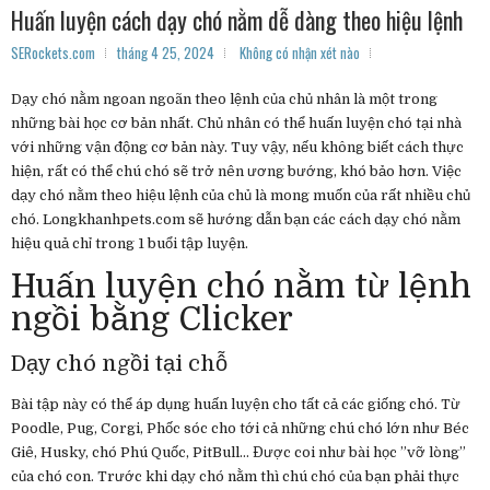
Huấn luyện cách dạy chó nằm dễ dàng theo hiệu lệnh
SERockets.com
tháng 4 25, 2024
Không có nhận xét nào
Dạy chó nằm ngoan ngoãn theo lệnh của chủ nhân là một trong
những bài học cơ bản nhất. Chủ nhân có thể huấn luyện chó tại nhà
với những vận động cơ bản này. Tuy vậy, nếu không biết cách thực
hiện, rất có thể chú chó sẽ trở nên ương bướng, khó bảo hơn. Việc
dạy chó nằm theo hiệu lệnh của chủ là mong muốn của rất nhiều chủ
chó. Longkhanhpets.com sẽ hướng dẫn bạn các cách dạy chó nằm
hiệu quả chỉ trong 1 buổi tập luyện.
Huấn luyện chó nằm từ lệnh
ngồi bằng Clicker
Dạy chó ngồi tại chỗ
Bài tập này có thể áp dụng huấn luyện cho tất cả các giống chó. Từ
Poodle, Pug, Corgi, Phốc sóc cho tới cả những chú chó lớn như Béc
Giê, Husky, chó Phú Quốc, PitBull… Được coi như bài học ”vỡ lòng”
của chó con. Trước khi dạy chó nằm thì chú chó của bạn phải thực