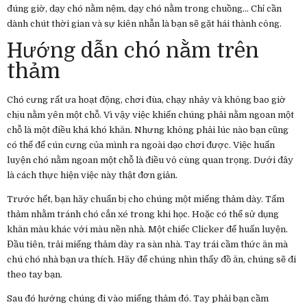
đúng giờ, dạy chó nằm nệm, dạy chó nằm trong chuồng… Chỉ cần
dành chút thời gian và sự kiên nhẫn là bạn sẽ gặt hái thành công.
Hướng dẫn chó nằm trên
thảm
Chó cưng rất ưa hoạt động, chơi đùa, chạy nhảy và không bao giờ
chịu nằm yên một chỗ. Vì vậy việc khiến chúng phải nằm ngoan một
chỗ là một điều khá khó khăn. Nhưng không phải lúc nào bạn cũng
có thể để cún cưng của mình ra ngoài dạo chơi được. Việc huấn
luyện chó nằm ngoan một chỗ là điều vô cùng quan trọng. Dưới đây
là cách thực hiện việc này thật đơn giản.
Trước hết, bạn hãy chuẩn bị cho chúng một miếng thảm dày. Tấm
thảm nhằm tránh chó cắn xé trong khi học. Hoặc có thể sử dụng
khăn màu khác với màu nền nhà. Một chiếc Clicker để huấn luyện.
Đầu tiên, trải miếng thảm dày ra sàn nhà. Tay trái cầm thức ăn mà
chú chó nhà bạn ưa thích. Hãy để chúng nhìn thấy đồ ăn, chúng sẽ đi
theo tay bạn.
Sau đó hướng chúng đi vào miếng thảm đó. Tay phải bạn cầm