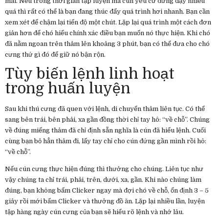
mái. Nếu trong thời gian tập luyện mà cún yêu cứ đứng dậy nhiều
quá thì rất có thể là bạn đang thúc đẩy quá trình hơi nhanh. Bạn cần
xem xét để chậm lại tiến độ một chút. Lặp lại quá trình một cách đơn
giản hơn để chó hiểu chính xác điều bạn muốn nó thực hiện. Khi chó
đã nằm ngoan trên thảm lên khoảng 3 phút, bạn có thể đưa cho chó
cưng thứ gì đó để giữ nó bận rộn.
Tùy biến lệnh linh hoạt
trong huấn luyện
Sau khi thú cưng đã quen với lệnh, di chuyển thảm liên tục. Có thể
sang bên trái, bên phải, xa gần đồng thời chỉ tay hô: “về chỗ”. Chúng
về đúng miếng thảm đã chỉ định sẵn nghĩa là cún đã hiểu lệnh. Cuối
cùng bạn bỏ hẳn thảm đi, lấy tay chỉ cho cún đứng gần mình rồi hô:
“về chỗ”.
Nếu cún cưng thực hiện đúng thì thưởng cho chúng. Liên tục như
vậy chúng ta chỉ trái, phải, trên, dưới, xa, gần. Khi nào chúng làm
đúng, bạn không bấm Clicker ngay mà đợi chó về chỗ, ổn định 3 – 5
giây rồi mới bấm Clicker và thưởng đồ ăn. Lặp lại nhiều lần, luyện
tập hàng ngày cún cưng của bạn sẽ hiểu rõ lệnh và nhớ lâu.