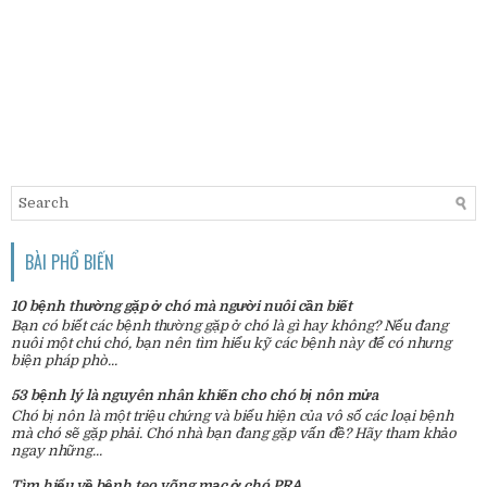
BÀI PHỔ BIẾN
10 bệnh thường gặp ở chó mà người nuôi cần biết
Bạn có biết các bệnh thường gặp ở chó là gì hay không? Nếu đang
nuôi một chú chó, bạn nên tìm hiểu kỹ các bệnh này để có nhưng
biện pháp phò...
53 bệnh lý là nguyên nhân khiến cho chó bị nôn mửa
Chó bị nôn là một triệu chứng và biểu hiện của vô số các loại bệnh
mà chó sẽ gặp phải. Chó nhà bạn đang gặp vấn đề? Hãy tham khảo
ngay những...
Tìm hiểu về bệnh teo võng mạc ở chó PRA