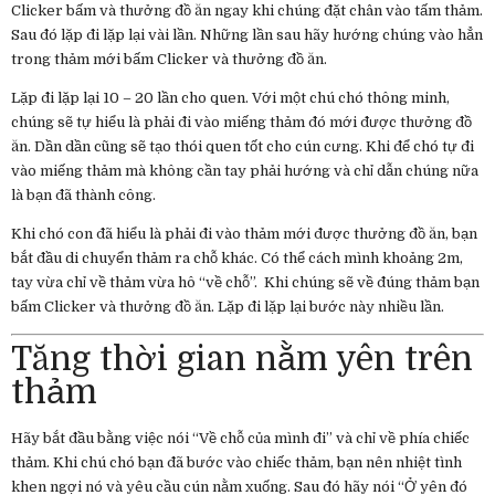
Clicker bấm và thưởng đồ ăn ngay khi chúng đặt chân vào tấm thảm.
Sau đó lặp đi lặp lại vài lần. Những lần sau hãy hướng chúng vào hẳn
trong thảm mới bấm Clicker và thưởng đồ ăn.
Lặp đi lặp lại 10 – 20 lần cho quen. Với một chú chó thông minh,
chúng sẽ tự hiểu là phải đi vào miếng thảm đó mới được thưởng đồ
ăn. Dần dần cũng sẽ tạo thói quen tốt cho cún cưng. Khi để chó tự đi
vào miếng thảm mà không cần tay phải hướng và chỉ dẫn chúng nữa
là bạn đã thành công.
Khi chó con đã hiểu là phải đi vào thảm mới được thưởng đồ ăn, bạn
bắt đầu di chuyển thảm ra chỗ khác. Có thể cách mình khoảng 2m,
tay vừa chỉ về thảm vừa hô “về chỗ”. Khi chúng sẽ về đúng thảm bạn
bấm Clicker và thưởng đồ ăn. Lặp đi lặp lại bước này nhiều lần.
Tăng thời gian nằm yên trên
thảm
Hãy bắt đầu bằng việc nói “Về chỗ của mình đi” và chỉ về phía chiếc
thảm. Khi chú chó bạn đã bước vào chiếc thảm, bạn nên nhiệt tình
khen ngợi nó và yêu cầu cún nằm xuống. Sau đó hãy nói “Ở yên đó