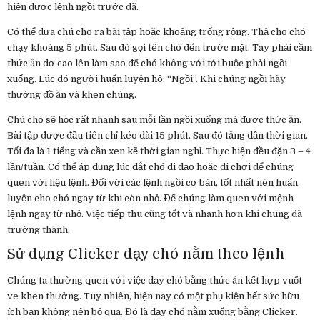
hiện được lệnh ngồi trước đã.
Có thể đưa chú cho ra bãi tập hoặc khoảng trống rộng. Thả cho chó
chạy khoảng 5 phút. Sau đó gọi tên chó đến trước mặt. Tay phải cầm
thức ăn dơ cao lên làm sao để chó không với tới buộc phải ngồi
xuống. Lúc đó người huấn luyện hô: “Ngồi”. Khi chúng ngồi hãy
thưởng đồ ăn và khen chúng.
Chú chó sẽ học rất nhanh sau mỗi lần ngồi xuống mà được thức ăn.
Bài tập được đầu tiên chỉ kéo dài 15 phút. Sau đó tăng dần thời gian.
Tối đa là 1 tiếng và cần xen kẽ thời gian nghỉ. Thực hiện đều đặn 3 – 4
lần/tuần. Có thể áp dụng lúc dắt chó đi dạo hoặc đi chơi để chúng
quen với liệu lệnh. Đối với các lệnh ngồi cơ bản, tốt nhất nên huấn
luyện cho chó ngay từ khi còn nhỏ. Để chúng làm quen với mệnh
lệnh ngay từ nhỏ. Việc tiếp thu cũng tốt và nhanh hơn khi chúng đã
trường thành.
Sử dụng Clicker dạy chó nằm theo lệnh
Chúng ta thường quen với việc dạy chó bằng thức ăn kết hợp vuốt
ve khen thưởng. Tuy nhiên, hiện nay có một phụ kiện hết sức hữu
ích bạn không nên bỏ qua. Đó là dạy chó nằm xuống bằng Clicker.