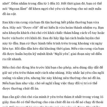
nhé!”. Đếm nhẩm trong đầu từ 1 đến 10. Hết thời gian đó, bạn có thể
nói “Ngoan lắm!” để khen ngợi chó yêu và thưởng cho nó một mẩu
đồ ăn vặt.
Sau khi cún cưng của bạn đã tận hưởng hết phần thưởng bạn vừa
đưa. Hãy nói “Được rồi!” để nó hiểu là vừa hoàn thành nhiệm vụ. Bạn
nên khuyến khích chú chó rời khỏi chiếc thảm bằng cách vỗ tay hoặc
bước vài bước rời khỏi đó. Sau đó hãy lặp lại cách huấn luyện chó
này từ đầu. Bạn cứ thực hành tiến trình trên trong khoảng vài ngày
liên tục. Rồi dần dần kéo dài khoảng thời gian. Nếu cún cưng của bạn
đã được huấn luyện kỹ mệnh lệnh “Ngồi yên”, giai đoạn này sẽ diễn
ra rất nhanh.
Nếu chú chó đứng lên trước khi bạn cho phép, nên dùng dây dắt để
giữ nó yên trên thảm một cách nhẹ nhàng. Hãy nhắc lại yêu cầu ngồi
xuống và nằm yên, nhưng lúc này không nên thưởng cho nó đồ ăn.
Nếu bạn làm như vậy, chó sẽ nghĩ rằng việc thay đổi vị trí có thể
được thưởng chút đồ ăn.
Bạn cần giữ chú chó của mình ở yên trên thảm ít nhất trong vòng 15
giây. Sau đó có thể thưởng cho cún chút đồ ăn và để nó chạy đi thoải