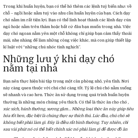
Trong khi huấn luyện, bạn có thể hô thêm các lệnh tuỳ biến như: về
chỗ – ngồi hoặc nằm tuỳ vào nhu cầu huấn luyện của bạn. Cách dạy
chó nằm im rất tiện lợi. Bạn có thể linh hoạt thành các lệnh dạy cún
ngủ hoặc nằm trên thảm hoặc bất cứ đâu bạn muốn trong nhà. Việc
dạy chó ngoan nằm yên một chỗ không chỉ giúp bạn cảm thấy thoải
mái, nhẹ nhàng để làm những công việc khác, mà con giúp thiết lập
kỉ luật với “những chú nhóc tinh nghịch”.
Những lưu ý khi dạy chó
nằm tại nhà
Bạn nên thực hiện bài tập trong một căn phòng nhỏ, yên tĩnh. Nơi
này càng quen thuộc với chú chó càng tốt. Tỷ lệ chú chó nằm xuống
sẽ nhanh và cao hơn. Thức ăn sử dụng trong quá trình huấn luyện
thường là những món chúng yêu thích. Có thể là thức ăn cho chó
,
xúc xích, bánh thưởng, xương gặm… Những loại thức ăn này giúp tiêu
hóa tốt hơn, đặc biệt là chúng thực sự thích thú. Lúc đầu, chú chó sẽ
không biết phải làm gì. Đây là điều rất bình thường. Tuy nhiên, chỉ
sau vài phút nó có thể biết chính xác nó phải làm gì để được đồ ăn