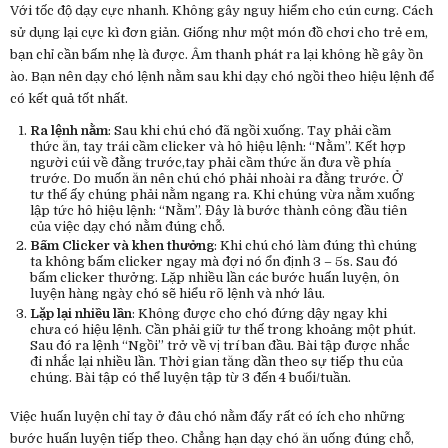
Với tốc độ dạy cực nhanh. Không gây nguy hiểm cho cún cưng. Cách
sử dụng lại cực kì đơn giản. Giống như một món đồ chơi cho trẻ em,
bạn chỉ cần bấm nhẹ là được. Âm thanh phát ra lại không hề gây ồn
ào. Bạn nên dạy chó lệnh nằm sau khi dạy chó ngồi theo hiệu lệnh để
có kết quả tốt nhất.
Ra lệnh nằm
: Sau khi chú chó đã ngồi xuống. Tay phải cầm
thức ăn, tay trái cầm clicker và hô hiệu lệnh: “Nằm”. Kết hợp
người cúi về đằng trước,tay phải cầm thức ăn đưa về phía
trước. Do muốn ăn nên chú chó phải nhoài ra đằng trước. Ở
tư thế ấy chúng phải nằm ngang ra. Khi chúng vừa nằm xuống
lập tức hô hiệu lệnh: “Nằm”. Đây là bước thành công đầu tiên
của việc dạy chó nằm đúng chỗ.
Bấm Clicker và khen thưởng
: Khi chú chó làm đúng thì chúng
ta không bấm clicker ngay mà đợi nó ổn định 3 – 5s. Sau đó
bấm clicker thưởng. Lặp nhiều lần các bước huấn luyện, ôn
luyện hàng ngày chó sẽ hiểu rõ lệnh và nhớ lâu.
Lặp lại nhiều lần
: Không được cho chó đứng dậy ngay khi
chưa có hiệu lệnh. Cần phải giữ tư thế trong khoảng một phút.
Sau đó ra lệnh “Ngồi” trở về vị trí ban đầu. Bài tập được nhắc
đi nhắc lại nhiều lần. Thời gian tăng dần theo sự tiếp thu của
chúng. Bài tập có thể luyện tập từ 3 đến 4 buổi/tuần.
Việc huấn luyện chỉ tay ở đâu chó nằm đấy rất có ích cho những
bước huấn luyện tiếp theo. Chẳng hạn dạy chó ăn uống đúng chỗ,