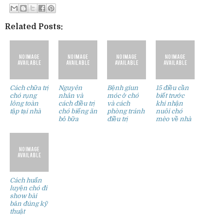
Related Posts:
Cách chữa trị
Nguyên
Bệnh giun
15 điều cần
chó rụng
nhân và
móc ở chó
biết trước
lông toàn
cách điều trị
và cách
khi nhận
tập tại nhà
chó biếng ăn
phòng tránh
nuôi chó
bỏ bữa
điều trị
mèo về nhà
Cách huấn
luyện chó đi
show bài
bản đúng kỹ
thuật