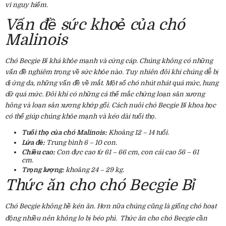
vi nguy hiểm.
Vấn đề sức khoẻ của chó
Malinois
Chó Becgie Bỉ khá khỏe mạnh và cứng cáp. Chúng không có những
vấn đề nghiêm trọng về sức khỏe nào. Tuy nhiên đôi khi chúng dễ bị
dị ứng da, những vấn đề về mắt. Một số chó nhút nhát quá mức, hung
dữ quá mức. Đôi khi có những cá thể mắc chứng loạn sản xương
hông và loạn sản xương khớp gối. Cách nuôi chó Becgie Bỉ khoa học
có thể giúp chúng khỏe mạnh và kéo dài tuổi thọ.
Tuổi thọ của chó Malinois:
Khoảng 12 – 14 tuổi.
Lứa đẻ:
Trung bình 6 – 10 con.
Chiều cao:
Con đực cao từ 61 – 66 cm, con cái cao 56 – 61
cm.
Trọng lượng:
khoảng 24 – 29 kg.
Thức ăn cho chó Becgie Bỉ
Chó Becgie không hề kén ăn. Hơn nữa chúng cũng là giống chó hoạt
động nhiều nên không lo bị béo phì. Thức ăn cho chó
Becgie cần