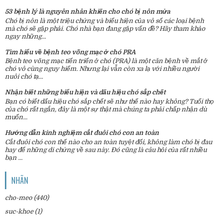
53 bệnh lý là nguyên nhân khiến cho chó bị nôn mửa
Chó bị nôn là một triệu chứng và biểu hiện của vô số các loại bệnh
mà chó sẽ gặp phải. Chó nhà bạn đang gặp vấn đề? Hãy tham khảo
ngay những...
Tìm hiểu về bệnh teo võng mạc ở chó PRA
Bệnh teo võng mạc tiến triển ở chó (PRA) là một căn bệnh về mắt ở
chó vô cùng nguy hiểm. Nhưng lại vẫn còn xa lạ với nhiều người
nuôi chó tạ...
Nhận biết những biểu hiện và dấu hiệu chó sắp chết
Bạn có biết dấu hiệu chó sắp chết sẽ như thế nào hay không? Tuổi thọ
của chó rất ngắn, đây là một sự thật mà chúng ta phải chấp nhận dù
muốn...
Hướng dẫn kinh nghiệm cắt đuôi chó con an toàn
Cắt đuôi chó con thế nào cho an toàn tuyệt đối, không làm chó bị đau
hay để những di chứng về sau này. Đó cũng là câu hỏi của rất nhiều
bạn ...
NHÃN
cho-meo
(440)
suc-khoe
(1)