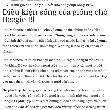
Đánh giá chó Becgie Bỉ với khả năng chịu nóng
: 60%
Điều kiện sống của giống chó
Becgie Bỉ
Chó Malinois là những chú chó vô cùng tự tin, chúng không hề e
ngại khi đến một môi trường mới. Chúng cũng không có tính chiếm
hữu lãnh thổ quá mạnh. Rất cảnh giác với người lạ nhưng lại vô cùng
thân thiện với chủ nhân. Bản năng của chúng là bảo vệ chủ nhân và
tài sản.
Chó Malinois ưa thích khí hậu mát mẻ, nhưng thích nghi tốt với khí
hậu khác. Nó có thể sống ngoài trời nhưng thích ở gần mọi người
hơn. Chúng là một giống chó năng nổ, phản ứng nhanh với các mệnh
lệnh, can đảm, thần kinh tốt. Giá chó Becgie Bỉ cũng có nhiều loại, tùy
vào mục đích nuôi và môi trường nuôi của bạn.
Nó phù hợp để trông giữ các trang trại, nhà xưởng. Nên nuôi chó ở
nơi có sân vườn rộng rãi. Nếu nuôi trong thành phố, cách nuôi chó
Becgie Bỉ phù hợp nhất là đưa chúng đi dạo chơi hàng ngày và huấn
luyện chó
con để hòa đồng từ nhỏ, nếu không rất dễ có những hành