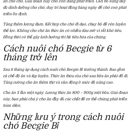
ăn cho chó. Giai đoạn này chó con đang phát triển. Cần bổ sung đầy
đủ dinh dưỡng cho chó, duy trì hoạt động hàng ngày để chó con phát
triển ổn định.
Tăng thêm lượng đạm. Kết hợp cho chó đi dạo, chạy bộ để rèn luyện
thể lực. Không cho chó ăn thức ăn có nhiều dàu mỡ vì rất khó tiêu.
Đồng thời có thể gây ảnh hưởng tới hệ tiêu hóa của chúng.
Cách nuôi chó Becgie từ 6
tháng trở lên
Sau 6 tháng áp dụng cách nuôi chó Becgie Bỉ trưởng thành. Bao gồm
cả chế độ ăn và tập luyện. Thức ăn thừa của chó sau bữa ăn phải đổ đi.
Tăng cường cho ăn thêm thịt và vận động ở mức độ nâng cao.
Cho ăn 3 lần một ngày. Lượng thức ăn 800 – 900g một bữa. Giai đoạn
này, bạn phải chú ý cho ăn đầy đủ các chất để cơ thể chúng phát triển
toàn diện.
Những lưu ý trong cách nuôi
chó Becgie Bỉ