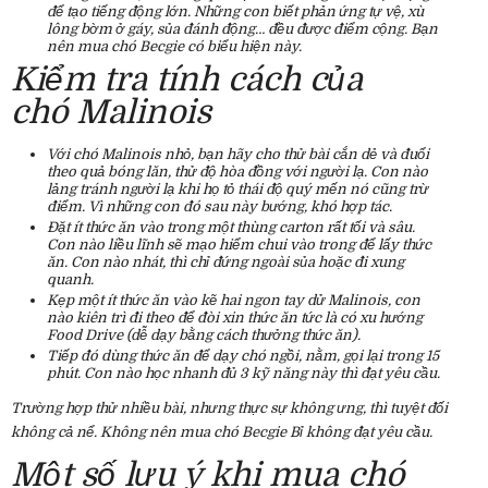
để tạo tiếng động lớn. Những con biết phản ứng tự vệ, xù
lông bờm ở gáy, sủa đánh động… đều được điểm cộng. Bạn
nên mua chó Becgie có biểu hiện này.
Kiểm tra tính cách của
chó Malinois
Với chó Malinois nhỏ, bạn hãy cho thử bài cắn dẻ và đuổi
theo quả bóng lăn, thử độ hòa đồng với người lạ. Con nào
lảng tránh người lạ khi họ tỏ thái độ quý mến nó cũng trừ
điểm. Vì những con đó sau này bướng, khó hợp tác.
Đặt ít thức ăn vào trong một thùng carton rất tối và sâu.
Con nào liều lĩnh sẽ mạo hiểm chui vào trong để lấy thức
ăn. Con nào nhát, thì chỉ đứng ngoài sủa hoặc đi xung
quanh.
Kẹp một ít thức ăn vào kẽ hai ngon tay dử Malinois, con
nào kiên trì đi theo để đòi xin thức ăn tức là có xu hướng
Food Drive (dễ dạy bằng cách thưởng thức ăn).
Tiếp đó dùng thức ăn để dạy chó ngồi, nằm, gọi lại trong 15
phút. Con nào học nhanh đủ 3 kỹ năng này thì đạt yêu cầu.
Trường hợp thử nhiều bài, nhưng thực sự không ưng, thì tuyệt đối
không cả nể. Không nên mua chó Becgie Bỉ không đạt yêu cầu.
Một số lưu ý khi mua chó