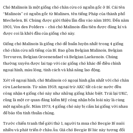
Chó Malinois là một giống chó chăn cừu có nguồn gốc ở Bỉ. Cái tên
“Malinois” có nguồn gốc từ Malines, tên tiếng Pháp của thành phố
Mechelen, Bỉ. Chúng được giới thiệu lần đầu vào năm 1891. Đến năm
1901, Vos des Polders – chú chó Malinois đầu tiên được đăng kí và
được coi là khởi đầu của giống chó này.
Giống chó Malinois là giống chó dễ huấn luyện nhất trong 4 giống
chó chăn cừu nổi tiếng của Bỉ. Bao gồm Belgian Malinois, Belgian
Tervuren, Belgian Groenendael và Belgian Laekenois. Chúng
thường xuyên được lai tạp với các giống chó khác để điều chỉnh
ngoại hình, màu lông, tính cách và khả năng lao động.
Xét về ngoại hình, chó Malinois có ngoại hình gần nhất với chó chăn
cừu Laekenois. Từ năm 1959, ngoại trừ AKC tất cả các nước đều
công nhận 4 giống chó này như những giống khác biệt. Trái lại UKC,
cũng là một cơ quan đăng kiểm Mỹ công nhận bốn loài này là cùng
một nguồn gốc. Năm 1973, 4 giống chó này bị cấm lai giống với nhau
để bảo tồn tính thuần chủng.
Trước chiến tranh thế giới thứ 1, người ta mua chó Becgie Bỉ nuôi
nhiều và phát triển ở châu Âu. Giá chó Becgie Bỉ lúc này tương đối