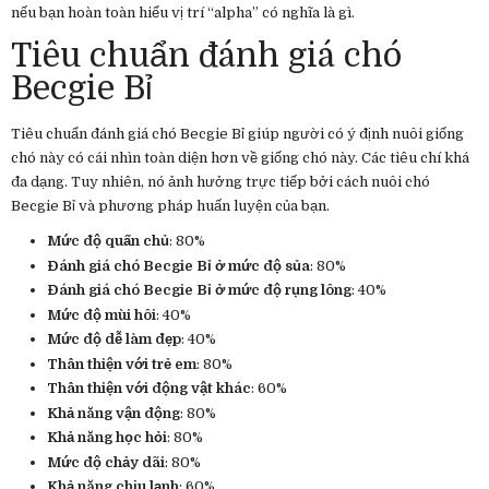
nếu bạn hoàn toàn hiểu vị trí “alpha” có nghĩa là gì.
Tiêu chuẩn đánh giá chó
Becgie Bỉ
Tiêu chuẩn đánh giá chó Becgie Bỉ giúp người có ý định nuôi giống
chó này có cái nhìn toàn diện hơn về giống chó này. Các tiêu chí khá
đa dạng. Tuy nhiên, nó ảnh hưởng trực tiếp bởi cách nuôi chó
Becgie Bỉ và phương pháp huấn luyện của bạn.
Mức độ quấn chủ
: 80%
Đánh giá chó Becgie Bỉ ở mức độ sủa
: 80%
Đánh giá chó Becgie Bỉ ở mức độ rụng lông
: 40%
Mức độ mùi hôi
: 40%
Mức độ dễ làm đẹp
: 40%
Thân thiện với trẻ em
: 80%
Thân thiện với động vật khác
: 60%
Khả năng vận động
: 80%
Khả năng học hỏi
: 80%
Mức độ chảy dãi
: 80%
Khả năng chịu lạnh
: 60%