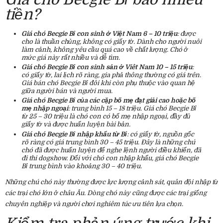
tiền?
Giá chó Becgie Bỉ con sinh ở Việt Nam 6 – 10 triệu
: được
cho là thuần chủng, không có giấy tờ. Dành cho người nuôi
làm cảnh, không yêu cầu quá cao về chất lượng. Chó ở
mức giá này rất nhiều và dễ tìm.
Giá chó Becgie Bỉ con sinh sản ở Viêt Nam 10 – 15 triệu
:
có giấy tờ, lai lịch rõ ràng, gia phả thông thường có giá trên.
Giá bán chó Becgie Bỉ đôi khi còn phụ thuộc vào quan hệ
giữa người bán và người mua.
Giá chó Becgie Bỉ của các cặp bố mẹ đạt giải cao hoặc bố
mẹ nhập ngoại
: trung bình 15 – 18 triệu. Giá chó Becgie Bỉ
từ 25 – 30 triệu là chó con có bố mẹ nhập ngoại, đầy đủ
giấy tờ và được huấn luyện bài bản.
Giá chó Becgie Bỉ nhập khẩu từ Bỉ
: có giấy tờ, nguồn gốc
rõ ràng có giá trung bình 30 – 45 triệu. Đây là những chú
chó đã được huấn luyện để nghe lệnh người điều khiển, đã
đi thi dogshow. Đối với chó con nhập khẩu, giá chó Becgie
Bỉ trung bình vào khoảng 30 – 40 triệu.
Những chú chó này thường được lực lượng cảnh sát, quân đội nhập từ
các trại chó lớn ở châu Âu. Dòng chó này cũng được các trại giống
chuyên nghiệp và người chơi nghiêm túc ưu tiên lựa chọn.