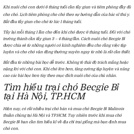
Khi nuôi chó con dưới 6 tháng tuổi cần tẩy giun và tiêm phòng đầy đủ
cho chó. Lịch tiêm phòng cho chó
theo sự hướng dẫn của bác sĩ thú y.
Bắt đầu tẩy giun cho chó
từ lúc 1 tháng tuổi.
Tẩy lại mỗi tháng 1 lần cho đến khi chó được 6 tháng tuổi. Đối với chó
trưởng thành cần tẩy giun 3 – 4 tháng/lần. Cách nuôi chó Becgie Bỉ
được chia sẻ từ những người có kinh nghiêm đều cho rằng việc tập
luyện và cho chó vận động thường xuyên ngay từ nhỏ là rất cần thiết.
Bắt đầu từ những bài học dễ trước. Không tỏ thái độ trách mắng hoặc
nặng lời với chó con. Khi chó lớn hơn, tăng cường tập luyện và nâng
cao các bài học hơn tùy theo mục đích nuôi chó của chủ nhân.
Tìm hiểu trại chó Becgie Bỉ
tại Hà Nội, TP.HCM
Hiện nay, có rất nhiều trại chó bán và mua chó Becgie Bỉ Malinois
thuần chủng tại Hà Nội và TP.HCM. Tuy nhiên trước khi mua chó
Becgie Bỉ bạn cần tìm hiểu kĩ về địa chỉ trại giống mà bạn định mua
chó con.