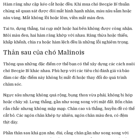
Hàm răng như cặp kéo cắt hoặc đều. Khi mua chó Becgie Bỉ thuần
chủng sẽ quan sát được đôi mắt hình hạnh nhân, màu nâu sẫm hoặc
nâu vàng. Mắt không lồi hoặc lõm, viền mắt màu đen.
Tai to, dựng thẳng, tai cụp một hoặc hai bên không được công nhận.
Môi màu đen, hai hàm răng khớp với nhau. Răng thừa hoặc thiếu,
khấp khểnh, chìa ra hoặc hàm lệch đều là những lỗi nghiêm trọng.
Thân sau của chó Malinois
Thông qua những đặc điểm cơ thể bạn có thể xây dựng các cách nuôi
chó Becgie Bỉ khác nhau. Phù hợp với các tiêu chí đánh giá và bảo
đảm các đặc điểm này không bị mất đi hoặc thay đổi do quá trình
chăm sóc.
Ngực sâu nhưng không quá rộng, bụng thon vừa phải, không bị hóp
hoặc chảy xệ. Lưng thẳng, gần như song song với mặt đất. Bốn chân
rắn chắc nhưng không mập mạp. Chân cao và thẳng, huyền đề có thể
cắt bỏ. Các ngón chân khép tự nhiên, ngón chân màu đen, có đệm
thịt dày.
Phần thân sau khá gọn nhẹ, đùi, cẳng chân gần như song song với