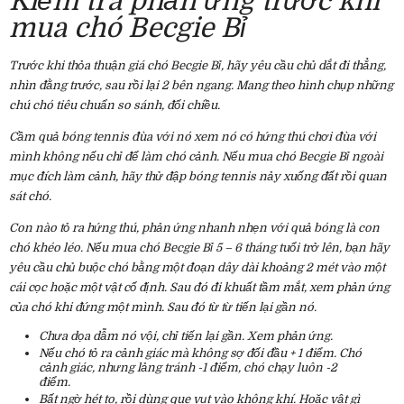
Kiểm tra phản ứng trước khi
mua chó Becgie Bỉ
Trước khi thỏa thuận giá chó Becgie Bỉ, hãy yêu cầu chủ dắt đi thẳng,
nhìn đằng trước, sau rồi lại 2 bên ngang. Mang theo hình chụp những
chú chó tiêu chuẩn so sánh, đối chiều.
Cầm quả bóng tennis đùa với nó xem nó có hứng thú chơi đùa với
mình không nếu chỉ để làm chó cảnh. Nếu mua chó Becgie Bỉ ngoài
mục đích làm cảnh, hãy thử đập bóng tennis nảy xuống đất rồi quan
sát chó.
Con nào tỏ ra hứng thú, phản ứng nhanh nhẹn với quả bóng là con
chó khéo léo. Nếu mua chó Becgie Bỉ 5 – 6 tháng tuổi trở lên, bạn hãy
yêu cầu chủ buộc chó bằng một đoạn dây dài khoảng 2 mét vào một
cái cọc hoặc một vật cố định. Sau đó đi khuất tầm mắt, xem phản ứng
của chó khi đứng một mình. Sau đó từ từ tiến lại gần nó.
Chưa dọa dẫm nó vội, chỉ tiến lại gần. Xem phản ứng.
Nếu chó tỏ ra cảnh giác mà không sợ đối đầu + 1 điểm. Chó
cảnh giác, nhưng lảng tránh -1 điểm, chó chạy luôn -2
điểm.
Bất ngờ hét to, rồi dùng que vụt vào không khí. Hoặc vật gì