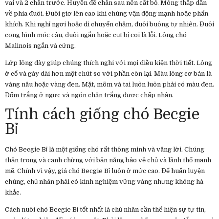
vai và 2 chân trước. Huyền đề chân sau nên cắt bỏ. Mông thấp dần
về phía đuôi. Đuôi giơ lên cao khi chúng vận động mạnh hoặc phấn
khích. Khi nghỉ ngơi hoặc di chuyển chậm, đuôi buông tự nhiên. Đuôi
cong hình móc câu, đuôi ngắn hoặc cụt bị coi là lỗi. Lông chó
Malinois ngắn và cứng.
Lớp lông dày giúp chúng thích nghi với mọi điều kiện thời tiết. Lông
ở cổ và gáy dài hơn một chút so với phần còn lại. Màu lông cơ bản là
vàng nâu hoặc vàng đen. Mặt, mõm và tai luôn luôn phải có màu đen.
Đốm trắng ở ngực và ngón chân trắng được chấp nhận.
Tính cách giống chó Becgie
Bỉ
Chó Becgie Bỉ là một giống chó rất thông minh và vâng lời. Chúng
thận trọng và canh chừng với bản năng bảo vệ chủ và lãnh thổ mạnh
mẽ. Chính vì vậy, giá chó Becgie Bỉ luôn ở mức cao. Để huấn luyện
chúng, chủ nhân phải có kinh nghiệm vững vàng nhưng không hà
khắc.
Cách nuôi chó Becgie Bỉ tốt nhất là chủ nhân cần thể hiện sự tự tin,