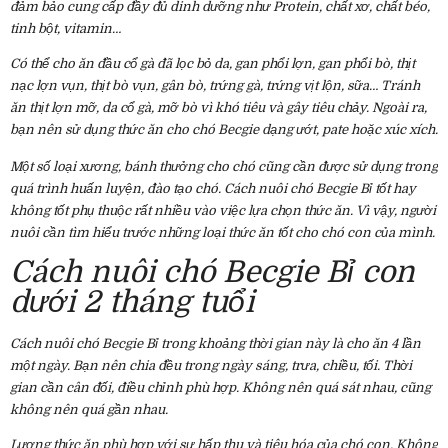
đảm bảo cung cấp đầy đủ dinh dưỡng như Protein, chất xơ, chất béo,
tinh bột, vitamin…
Có thể cho ăn đầu cổ gà đã lọc bỏ da, gan phổi lợn, gan phổi bò, thịt
nạc lợn vụn, thịt bò vụn, gân bò, trứng gà, trứng vịt lộn, sữa… Tránh
ăn thịt lợn mỡ, da cổ gà, mỡ bò vì khó tiêu và gây tiêu chảy. Ngoài ra,
bạn nên sử dụng thức ăn cho chó Becgie dạng ướt, pate hoặc xúc xích.
Một số loại xương, bánh thưởng cho chó
cũng cần được sử dụng trong
quá trình huấn luyện, đào tạo chó. Cách nuôi chó Becgie Bỉ tốt hay
không tốt phụ thuộc rất nhiều vào việc lựa chọn thức ăn. Vì vậy, người
nuôi cần tìm hiểu trước những loại thức ăn tốt cho chó con của mình.
Cách nuôi chó Becgie Bỉ con
dưới 2 tháng tuổi
Cách nuôi chó Becgie Bỉ trong khoảng thời gian này là cho ăn 4 lần
một ngày. Bạn nên chia đều trong ngày sáng, trưa, chiều, tối. Thời
gian cần cân đối, điều chỉnh phù hợp. Không nên quá sát nhau, cũng
không nên quá gần nhau.
Lượng thức ăn phù hợp với sự hấp thu và tiêu hóa của chó con. Không