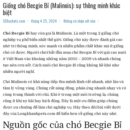
Giống chó Becgie Bỉ (Malinois): sự thông minh khác
biệt
SERockets.com
tháng 4 25, 2024
Không có nhận xét nào
Chó Becgie Bỉ
hay còn gọi là Malinois. Là một trong 2 giống chó
nghiệp vụ phổ biến nhất thế giới. Giống chó này được đánh giá cao
nhờ trí thông minh, sức mạnh và nhiều phẩm chất khác mà ít giống
chó có được. Người chơi bắt đầu mua chó Becgie Bỉ với giá cao nuôi
ở Việt Nam vào khoảng những năm 2005 – 2009 và nhanh chóng
tạo nên cơn sốt. Cách nuôi chó Becgie Bỉ cũng không hề khó như
nhiều người nghĩ.
Chó Malinois có khả năng tiếp thu mệnh lệnh rất nhanh, nhớ lâu và
tâm lý vững vàng. Chúng rất năng động, phản ứng nhanh nhạy và vô
cùng trung thành với chủ. Khi ở trong một môi trường lạ, chúng
cũng ít khi sợ hãi hay kích động. Đây là một ưu điểm giúp chúng
được ưa chuộng để làm chó nghiệp vụ. Hãy theo dõi bài viết dưới
đây của Longkhanhpets.com để hiểu hơn về giống chó này nhé.
Nguồn gốc của chó Becgie Bỉ