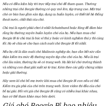
Nếu có điều kiện hãy tới trực tiếp trại chó để tham quan. Thường
những trại chó Becgie thường có quy mô lớn, tập trung cao. Một trại
chó cơ bản bao gồm sân tập, dụng cụ huấn luyện, có thiết kế hệ thống
thoát nước, chất thải của chó.
Chủ trại là người phải chơi ít nhất Schutzhund hoặc Ring để đảm bảo
rằng họ thường xuyên huấn luyện chó của họ. Nếu bạn mua chó
Becgie Bỉ từ chủ trại là bác sĩ thú y hoặc có kinh nghiệm thú y thì càng
tốt. Họ sẽ chia sẻ cho bạn cách nuôi chó Becgie Bỉ tốt nhất.
Nếu họ chỉ là dân nuôi chó Malinois nghiệp dư, bạn cần hết sức cẩn
thận kiểm tra mức độ thường xuyên tập cho chó của họ. Nếu là trại
chó lâu năm, thường họ sẽ có trang web. Họ liệt kê chó trưởng thành
và những con đoạt giải xuất xứ từ trại. Kèm theo các giấy chứng nhận
hoặc giải thưởng.
Hãy xem kĩ chó bố mẹ trước khi mua chó Becgie Bỉ con nếu có thể.
Kiểm tra gia phả của chó trên trang web. Xem video thi đấu của chó
bố tại giải. Đối với giá chó Becgie Bỉ cũng có nhiều loại khác nhau,
bạn có thể tham khảo mục bên dưới.
Giá chó Becgie Bỉ bao nhiêu