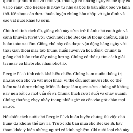
quản lí tự nhiên đối với con vật. Phải lập ra những nguyên tắc quy củ
và rõ ràng. Chó Becgie Bỉ ngay từ nhỏ đã bộc lộ bản năng bảo vệ lãnh
thổ. Nên bạn cần được huấn luyện chúng hòa nhập với gia đình và
các vật nuôi khác từ sớm.
Chính vì tính cách đó, giống chó này sớm trở thành chó canh gác và
cảnh khuyển tuyệt vời. Cách nuôi chó Becgie Bỉ trong chuồng, cũi là
hoàn toàn sai lầm. Giống chó này cần được vận động hàng ngày với
thời gian thoải mái, tập trung, huấn luyện và hòa đồng. Chúng là
giống chó luôn tràn đầy năng lượng. Chúng có thể tự tìm cách giải
trí ngay cả khi bị chủ nhân phớt lờ.
Becgie Bỉ có tính cách khá hiếu chiến. Chúng ham muốn thống trị
những con chó và vật nuôi khác. Vì thế cần một người chủ có thể
kiểm soát được chúng. Miễn là được làm quen sớm, chúng sẽ không
gây nên bất cứ một vấn đề gì. Chúng thích rượt đuổi và chạy quanh.
Chúng thường chạy nhảy trong nhiều giờ và cắn vào gót chân mọi
người.
Nếu biết cách nuôi chó Becgie Bỉ và huấn luyện chúng thì việc chó
hung dữ không thể xảy ra. Trước khi bạn mua chó Becgie Bỉ, hãy
tham khảo ý kiến những người có kinh nghiệm. Chỉ nuôi loại chó này