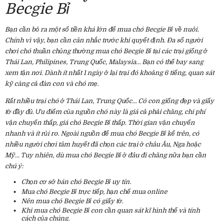
Becgie Bỉ
Bạn cần bỏ ra một số tiền khá lớn để mua chó Becgie Bỉ về nuôi.
Chính vì vậy, bạn cần cân nhắc trước khi quyết định. Đa số người
chơi chó thuần chủng thường mua chó Becgie Bỉ tại các trại giống ở
Thái Lan, Philipines, Trung Quốc, Malaysia… Bạn có thể bay sang
xem tận nơi. Dành ít nhất 1 ngày ở lại trại đó khoảng 6 tiếng, quan sát
kỹ càng cả đàn con và chó mẹ.
Rất nhiều trại chó ở Thái Lan, Trung Quốc… Có con giống đẹp và giấy
tờ đầy đủ. Ưu điểm của nguồn chó này là giá cả phải chăng, chi phí
vận chuyển thấp, giá chó Becgie Bỉ thấp. Thời gian vận chuyển
nhanh và ít rủi ro. Ngoài nguồn để mua chó Becgie Bỉ kể trên, có
nhiều người chơi tâm huyết đã chọn các trại ở châu Âu, Nga hoặc
Mỹ… Tuy nhiên, dù mua chó Becgie Bỉ ở đâu đi chăng nữa bạn cần
chú ý:
Chọn cơ sở bán chó Becgie Bỉ uy tín.
Mua chó Becgie Bỉ trực tiếp, hạn chế mua online
Nên mua chó Becgie Bỉ có giấy tờ.
Khi mua chó Becgie Bỉ con cần quan sát kĩ hình thể và tính
cách của chúng.