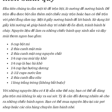
Đầu tiên chúng ta cần một tô để trộn bột, lò nướng để nướng bánh. Để
trộn đều được bột cần thêm một chiếc máy trộn hoặc bạn có thể trộn
với phới lồng cầm tay. Một ít giấy nướng bánh để lót bánh. Sử dụng lót
giấy khi nướng sẽ giúp bánh duy trì nhiệt độ ổn định, tránh bánh bị
cháy. Nguyên liệu để làm ra những chiếc bánh quy xinh xắn và dậy
mùi thơm ngon bao gồm:
8 cup bột mì
2 thìa canh mật mía
2 thìa canh mật ong nguyên chất
1/4 cup rau mùi tây khô
1/4 cup lá bạc hà khô
1/4 cup hạt hướng dương
2-1/2 cups nước ấm
2 thìa canh dầu oliu
1 lòng trắng trứng (không bắt buộc)
Với những nguyên liệu có tỉ lệ sẵn như thế này, bạn có thể dễ dàng
pha trộn mà không lo xảy ra sai xót. Tỷ lệ cân đối đương nhiên sẽ cho
ra những chiếc bánh ngon. Bạn có thể mua nguyên liệu tại các pet
shop hoặc các cửa hàng chuyên làm bánh nhé.