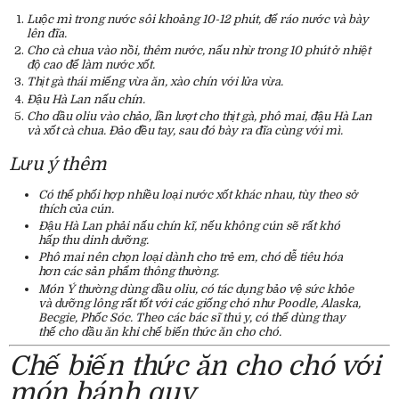
Luộc mì trong nước sôi khoảng 10-12 phút, để ráo nước và bày
lên đĩa.
Cho cà chua vào nồi, thêm nước, nấu nhừ trong 10 phút ở nhiệt
độ cao để làm nước xốt.
Thịt gà thái miếng vừa ăn, xào chín với lửa vừa.
Đậu Hà Lan nấu chín.
Cho dầu oliu vào chảo, lần lượt cho thịt gà, phô mai, đậu Hà Lan
và xốt cà chua. Đảo đều tay, sau đó bày ra đĩa cùng với mì.
Lưu ý thêm
Có thể phối hợp nhiều loại nước xốt khác nhau, tùy theo sở
thích của cún.
Đậu Hà Lan phải nấu chín kĩ, nếu không cún sẽ rất khó
hấp thu dinh dưỡng.
Phô mai nên chọn loại dành cho trẻ em, chó dễ tiêu hóa
hơn các sản phẩm thông thường.
Món Ý thường dùng dầu oliu, có tác dụng bảo vệ sức khỏe
và dưỡng lông rất tốt với các giống chó như Poodle, Alaska,
Becgie, Phốc Sóc. Theo các bác sĩ thú y, có thể dùng thay
thế cho dầu ăn khi chế biến thức ăn cho chó.
Chế biến thức ăn cho chó với
món bánh quy