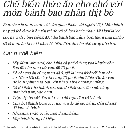
Chế biến thức ăn cho chó với
món bánh bao nhân thịt bò
Bánh bao là món bánh hết sức quen thuộc với người Việt. Món bánh
này có thể được biến tấu thành vô số loại khác nhau. Mỗi loại lại có
hương vị đặc biệt riêng. Một đĩa bánh bao trắng bóc, thơm mùi thịt bò
sẽ là món ăn khoái khẩu chế biến thức ăn cho chó cưng nhà bạn.
Cách chế biến
Lấy 50ml sữa tươi, cho 1 thìa cà phê đường vào khuấy đều.
Sau đó cho men nở vào, để 10 phút.
Đổ bột vào âu cùng men đã ủ, giữ lại một ít bột để làm bột
áo. Nhào bột đều tay khoảng 10 phút, cho 1 thìa dầu ăn vào
nhào 10 phút nữa. Sau khi nhào ủ bột khoảng 1 tiếng.
Cà rốt thái nhỏ thành sợi, sau đó thái vụn. Cho nồi cùng
một ít dầu ăn, xào chín.
Trộn thịt bò với dầu oliu, sau đó trộn đều với cà rốt.
Chia bột thành từng cục nhỏ vừa đủ để gói bánh. Cán phẳng
để làm vỏ bánh.
Nhồi nhân vào vỏ rồi nặn thành bánh.
Hấp bánh trong nồi hấp.
Lúc này chỉ cần chờ bánh chín là có thể ăn được. Lưu ý đồ ăn cho chó