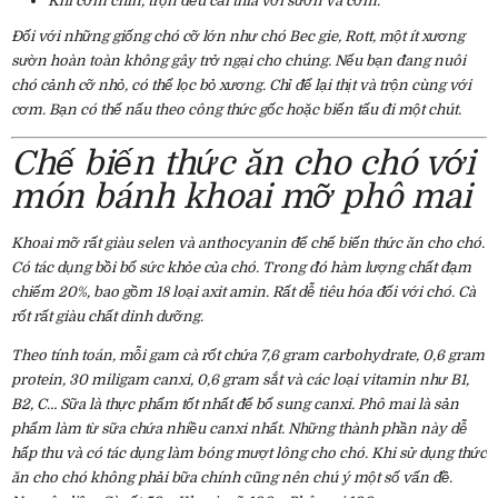
Khi cơm chín, trộn đều cải thìa với sườn và cơm.
Đối với những giống chó cỡ lớn như chó Bec gie, Rott, một ít xương
sườn hoàn toàn không gây trở ngại cho chúng. Nếu bạn đang nuôi
chó cảnh cỡ nhỏ, có thể lọc bỏ xương. Chỉ để lại thịt và trộn cùng với
cơm. Bạn có thể nấu theo công thức gốc hoặc biến tấu đi một chút.
Chế biến thức ăn cho chó với
món bánh khoai mỡ phô mai
Khoai mỡ rất giàu selen và anthocyanin để chế biến thức ăn cho chó.
Có tác dụng bồi bổ sức khỏe của chó. Trong đó hàm lượng chất đạm
chiếm 20%, bao gồm 18 loại axit amin. Rất dễ tiêu hóa đối với chó. Cà
rốt rất giàu chất dinh dưỡng.
Theo tính toán, mỗi gam cà rốt chứa 7,6 gram carbohydrate, 0,6 gram
protein, 30 miligam canxi, 0,6 gram sắt và các loại vitamin như B1,
B2, C… Sữa là thực phẩm tốt nhất để bổ sung canxi. Phô mai là sản
phẩm làm từ sữa chứa nhiều canxi nhất. Những thành phần này dễ
hấp thu và có tác dụng làm bóng mượt lông cho chó. Khi sử dụng thức
ăn cho chó không phải bữa chính cũng nên chú ý một số vấn đề.