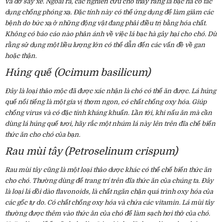
và đỡ say xe. Ngoài ra, các nghiên cứu cho thấy rằng lá bạc hà có tác
dụng chống phóng xạ. Đặc tính này có thể ứng dụng để làm giảm các
bệnh do bức xạ ở những động vật đang phải điều trị bằng hóa chất.
Không có báo cáo nào phản ánh về việc lá bạc hà gây hại cho chó. Dù
rằng sử dụng một liều lượng lớn có thể dẫn đến các vấn đề về gan
hoặc thận.
Húng quế (Ocimum basilicum)
Đây là loại thảo mộc đã được xác nhận là chó có thể ăn được. Lá húng
quế nổi tiếng là một gia vị thơm ngon, có chất chống oxy hóa. Giúp
chống virus và có đặc tính kháng khuẩn. Lần tới, khi nấu ăn mà cần
dùng lá húng quế tươi, hãy rắc một nhúm lá này lên trên đĩa chế biến
thức ăn cho chó của bạn.
Rau mùi tây (Petroselinum crispum)
Rau mùi tây cũng là một loại thảo dược khác có thể chế biến thức ăn
cho chó. Thường dùng để trang trí trên đĩa thức ăn của chúng ta. Đây
là loại lá dồi dào flavonoids, là chất ngăn chặn quá trình oxy hóa của
các gốc tự do. Có chất chống oxy hóa và chứa các vitamin. Lá mùi tây
thường được thêm vào thức ăn của chó để làm sạch hơi thở của chó.