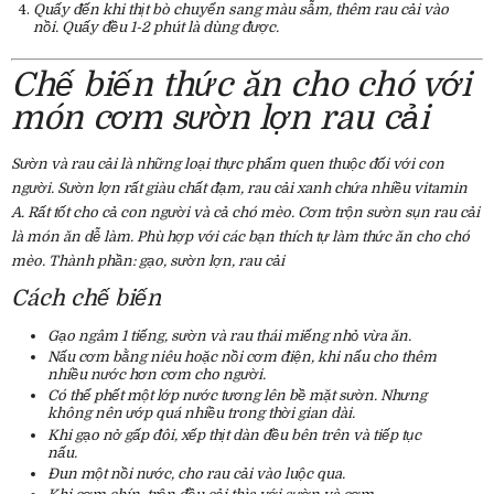
Quấy đến khi thịt bò chuyển sang màu sẫm, thêm rau cải vào
nồi. Quấy đều 1-2 phút là dùng được.
Chế biến thức ăn cho chó với
món cơm sườn lợn rau cải
Sườn và rau cải là những loại thực phẩm quen thuộc đối với con
người. Sườn lợn rất giàu chất đạm, rau cải xanh chứa nhiều vitamin
A. Rất tốt cho cả con người và cả chó mèo. Cơm trộn sườn sụn rau cải
là món ăn dễ làm. Phù hợp với các bạn thích tự làm thức ăn cho chó
mèo. Thành phần: gạo, sườn lợn, rau cải
Cách chế biến
Gạo ngâm 1 tiếng, sườn và rau thái miếng nhỏ vừa ăn.
Nấu cơm bằng niêu hoặc nồi cơm điện, khi nấu cho thêm
nhiều nước hơn cơm cho người.
Có thể phết một lớp nước tương lên bề mặt sườn. Nhưng
không nên ướp quá nhiều trong thời gian dài.
Khi gạo nở gấp đôi, xếp thịt dàn đều bên trên và tiếp tục
nấu.
Đun một nồi nước, cho rau cải vào luộc qua.