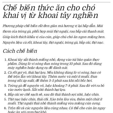
Chế biến thức ăn cho chó
khai vị từ khoai tây nghiền
Phương pháp chế biến rất đơn giản mà hương vị lại hấp dẫn. Mùi
thơm của trứng gà, phối hợp mùi thịt nguội, rau bắp cải thanh mát.
Giúp kích thích khẩu vị của cún, giúp chú chó ăn ngon miệng hơn.
Nguyên liệu: cà rốt, khoai tây, thịt nguội, trứng gà, bắp cải, thịt nạc.
Cách chế biến
Khoai tây xắt thành miếng nhỏ, đựng vào túi bảo quản thực
phẩm. Dùng lò vi sóng đun nóng trong 10 phút. Sau đó dùng
máy nghiền hoặc dụng cụ để đánh nát.
Cà rốt gọt vỏ, thái hạt lựu. Nếu không dùng lò vi sóng, bạn có
thể trộn lẫn với khoai tây. Thêm nước và một ít muối. Đun
trong nồi áp suất, để thêm 3-5 phút sau khi nồi bốc hơi.
Trứng gà để nguyên vỏ, luộc khoảng 7-8 phút. Sau đó vớt ra bỏ
vào nước lạnh. Xắt nhỏ thành hạt lựu.
Bắp cải sơ chế sạch sẽ, sau đó thái thành sợi nhỏ, luộc chín.
Thịt nạc luộc chín, thái chỉ. Xào trên lửa vừa, thêm một chút ít
muối. Thịt nguội thái nhỏ thành miếng vừa miệng cún cưng.
Trộn tất cả các nguyên liệu cùng nhau. Có thể cho cún ăn ngay
hoặc ăn với cơm/hạt khô.