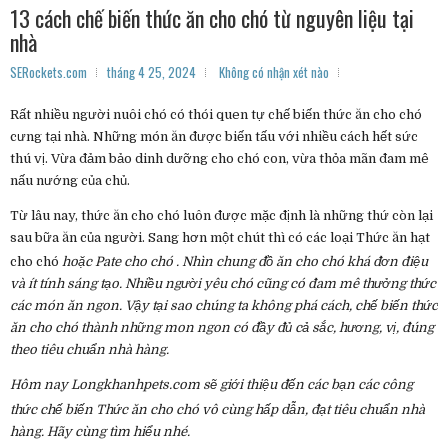
13 cách chế biến thức ăn cho chó từ nguyên liệu tại
nhà
SERockets.com
tháng 4 25, 2024
Không có nhận xét nào
Rất nhiều người nuôi chó có thói quen tự chế biến thức ăn cho chó
cưng tại nhà. Những món ăn được biến tấu với nhiều cách hết sức
thú vị. Vừa đảm bảo dinh dưỡng cho chó con, vừa thỏa mãn đam mê
nấu nướng của chủ.
Từ lâu nay, thức ăn cho chó luôn được mặc định là những thứ còn lại
sau bữa ăn của người. Sang hơn một chút thì có các loại Thức ăn hạt
cho chó
hoặc Pate cho chó
. Nhìn chung đồ ăn cho chó khá đơn điệu
và ít tính sáng tạo. Nhiều người yêu chó cũng có đam mê thưởng thức
các món ăn ngon. Vậy tại sao chúng ta không phá cách, chế biến thức
ăn cho chó thành những mon ngon có đầy đủ cả sắc, hương, vị, đúng
theo tiêu chuẩn nhà hàng.
Hôm nay Longkhanhpets.com sẽ giới thiệu đến các bạn các công
thức chế biến Thức ăn cho chó
vô cùng hấp dẫn, đạt tiêu chuẩn nhà
hàng. Hãy cùng tìm hiểu nhé.