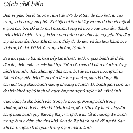
Cách chế biến
Bạn sẽ phải bật lò trước ở nhiệt độ 375 độ F. Sau đó cho bột mì vào
trong lò khoảng vài phút. Khi bột hơi ấm thì lấy ra sau đó khoét một lỗ
ở giữa chỗ bột. Đổ từ từ mật mía, mật ong và nước vào trộn đều thành
một khối bột dẻo. Lưu ý là bạn nen trộn tư từ, cho các nguyên liệu đều
tay để trộn đều hơn. Khi đã cảm thấy đủ độ dẻo và ẩm tiến hành bọc
tô đựng bột lại. Để bột ủ trong khoảng 15 phút.
Sau thời gian ủ bánh, bạn tiếp tục khoét một lỗ ở giữa bánh đổ thêm
dầu ăn, thảo mộc và các loại hạt. Trộn đều sau đó viên thành những
hình tròn nhỏ. Rắc khoảng 1 thìa canh bột áo lên tấm nướng bánh.
Đặt những viên bột đã vo tròn lên khay nướng sau đó dùng dĩa
cán dẹt từng chiếc bánh xuống khoảng 1/4 inch. Để bánh giòn hơn, ấn
dẹt bột khoảng 1/8 inch và quét lòng trắng trứng lên bề mặt bánh
Cuối cùng là cho bánh vào trong lò nướng. Nướng bánh trong
khoảng 40 phút cho đến khi bánh vàng đều. Khi thấy bánh chuyển
sang màu bánh quy thường thấy, vàng đều thì tắt lò nướng. Để bánh
trong lò qua đêm cho thật khô. Sau đó lấy bánh ra và để nguội. Sau
khi bánh nguội bảo quản trong ngăn mát tủ lạnh.