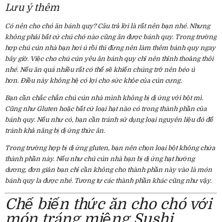
Lưu ý thêm
Có nên cho chó ăn bánh quy? Câu trả lời là rất nên bạn nhé. Nhưng
không phải bất cứ chú chó nào cũng ăn được bánh quy. Trong trường
hợp chú cún nhà bạn hơi ú rồi thì đừng nên làm thêm bánh quy ngay
bây giờ. Việc cho chú cún yêu ăn bánh quy chỉ nên thỉnh thoảng thôi
nhé. Nếu ăn quá nhiều rất có thể sẽ khiến chúng trở nên béo ú
hơn. Điều này không hệ có lợi cho sức khỏe của cún cưng.
Bạn cần chắc chắn chú cún nhà mình không bị dị ứng với bột mì.
Cũng như Gluten hoặc bất cứ loại hạt nào có trong thành phần của
bánh quy. Nếu như có, bạn cần tránh sử dụng loại nguyên liệu đó để
tránh khả năng bị dị ứng thức ăn.
Trong trường hợp bị dị ứng gluten, bạn nên chọn loại bột không chứa
thành phần này. Nếu như chú cún nhà bạn bị dị ứng hạt hướng
dương, đơn giản bạn chỉ cần không cho thành phần này vào là món
bánh quy la được nhé. Tương tự các thành phần khác cũng như vậy.
Chế biến thức ăn cho chó với
món tráng miệng Sushi