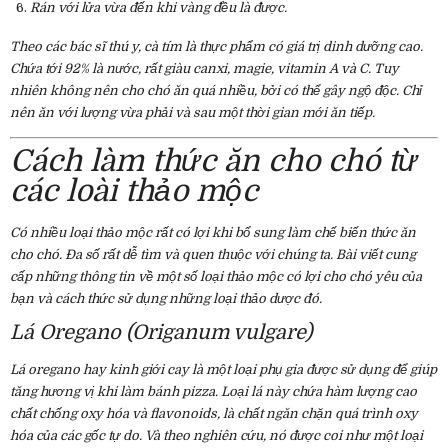
Rán với lửa vừa đến khi vàng đều là được.
Theo các bác sĩ thú y, cà tím là thực phẩm có giá trị dinh dưỡng cao.
Chứa tới 92% là nước, rất giàu canxi, magie, vitamin A và C. Tuy
nhiên không nên cho chó ăn quá nhiều, bởi có thể gây ngộ độc. Chỉ
nên ăn với lượng vừa phải và sau một thời gian mới ăn tiếp.
Cách làm thức ăn cho chó từ
các loài thảo mộc
Có nhiều loại thảo mộc rất có lợi khi bổ sung làm chế biến thức ăn
cho chó. Đa số rất dễ tìm và quen thuộc với chúng ta. Bài viết cung
cấp những thông tin về một số loại thảo mộc có lợi cho chó yêu của
bạn và cách thức sử dụng những loại thảo dược đó.
Lá Oregano (Origanum vulgare)
Lá oregano hay kinh giới cay là một loại phụ gia được sử dụng để giúp
tăng hương vị khi làm bánh pizza. Loại lá này chứa hàm lượng cao
chất chống oxy hóa và flavonoids, là chất ngăn chặn quá trình oxy
hóa của các gốc tự do. Và theo nghiên cứu, nó được coi như một loại