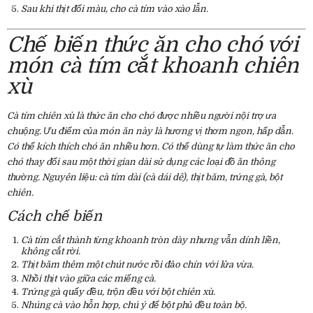
Sau khi thịt đổi màu, cho cà tím vào xào lẫn.
Chế biến thức ăn cho chó với
món cà tím cắt khoanh chiên
xù
Cà tím chiên xù là thức ăn cho chó được nhiều người nội trợ ưa
chuộng. Ưu điểm của món ăn này là hương vị thơm ngon, hấp dẫn.
Có thể kích thích chó ăn nhiều hơn. Có thể dùng tự làm thức ăn cho
chó thay đổi sau một thời gian dài sử dụng các loại đồ ăn thông
thường. Nguyên liệu: cà tím dài (cà dái dê), thịt băm, trứng gà, bột
chiên.
Cách chế biến
Cà tím cắt thành từng khoanh tròn dày nhưng vẫn dính liền,
không cắt rời.
Thịt băm thêm một chút nước rồi đảo chín với lửa vừa.
Nhồi thịt vào giữa các miếng cà.
Trứng gà quấy đều, trộn đều với bột chiên xù.
Nhúng cà vào hỗn hợp, chú ý để bột phủ đều toàn bộ.