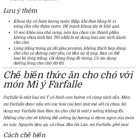
Lưu ý thêm
Khoai tây có hàm lượng nước thấp, khi đun bằng lò vi
sóng cần cho thêm nước. Để tránh khoai tây bị khô quá.
Vì sức khỏe của chó cưng, nên lựa chọn các thành phần
không chứa tinh bột. Tốt nhất là sử dụng loại xúc xích dành
cho chó.
Lòng trắng trứng gà rất giàu protein, không thích hợp dùng
cho chó có đường ruột yếu, có tiền sử dị ứng. Bạn có thể
loại bỏ lòng trắng, chỉ dùng lòng đỏ trứng. Có tác dụng
dưỡng lông cho chó rất tốt.
Chế biến thức ăn cho chó với
món Mì ý Farfalle
Farfalle là một loại mì Ý có hình con bướm vô cùng xinh xắn. Món
mì Farfalle được nấu với các loài rau tươi mát mẻ sốt cà chua. Sử
dụng mỳ Farfalle làm thức ăn cho chó là một ý tưởng không tồi.
Những chú chó sẽ không thể cưỡng lại hương vị thơm ngon của món
ăn này. Nguyên liệu: gà, cà chua, đậu Hà Lan, mì Farfalle, phô mai
Cách chế biến