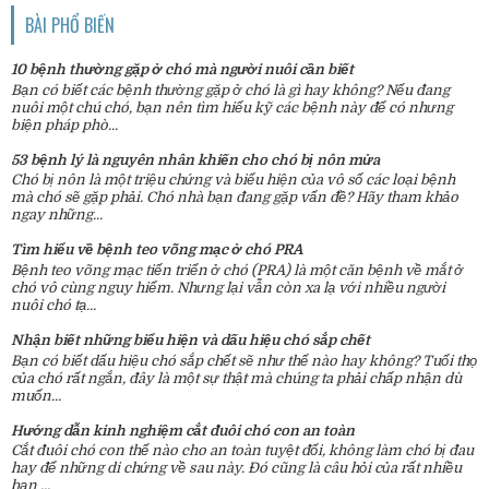
BÀI PHỔ BIẾN
10 bệnh thường gặp ở chó mà người nuôi cần biết
Bạn có biết các bệnh thường gặp ở chó là gì hay không? Nếu đang
nuôi một chú chó, bạn nên tìm hiểu kỹ các bệnh này để có nhưng
biện pháp phò...
53 bệnh lý là nguyên nhân khiến cho chó bị nôn mửa
Chó bị nôn là một triệu chứng và biểu hiện của vô số các loại bệnh
mà chó sẽ gặp phải. Chó nhà bạn đang gặp vấn đề? Hãy tham khảo
ngay những...
Tìm hiểu về bệnh teo võng mạc ở chó PRA
Bệnh teo võng mạc tiến triển ở chó (PRA) là một căn bệnh về mắt ở
chó vô cùng nguy hiểm. Nhưng lại vẫn còn xa lạ với nhiều người
nuôi chó tạ...
Nhận biết những biểu hiện và dấu hiệu chó sắp chết
Bạn có biết dấu hiệu chó sắp chết sẽ như thế nào hay không? Tuổi thọ
của chó rất ngắn, đây là một sự thật mà chúng ta phải chấp nhận dù
muốn...
Hướng dẫn kinh nghiệm cắt đuôi chó con an toàn
Cắt đuôi chó con thế nào cho an toàn tuyệt đối, không làm chó bị đau
hay để những di chứng về sau này. Đó cũng là câu hỏi của rất nhiều
bạn ...