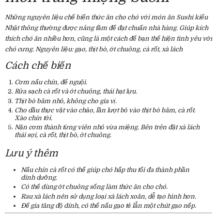
Những nguyên liệu chế biến thức ăn cho chó với món ăn Sushi kiểu
Nhật thông thường được nâng tầm để đạt chuẩn nhà hàng. Giúp kích
thích chó ăn nhiều hơn, cũng là một cách để bạn thể hiện tình yêu với
chó cưng. Nguyên liệu: gạo, thịt bò, ớt chuông, cà rốt, xà lách
Cách chế biến
Cơm nấu chín, để nguội.
Rửa sạch cà rốt và ớt chuông, thái hạt lựu.
Thịt bò băm nhỏ, không cho gia vị.
Cho dầu thực vật vào chảo, lần lượt bỏ vào thịt bò băm, cà rốt.
Xào chín tới.
Nặn cơm thành từng viên nhỏ vừa miệng. Bên trên đặt xà lách
thái sợi, cà rốt, thịt bò, ớt chuông.
Lưu ý thêm
Nấu chín cà rốt có thể giúp chó hấp thu tối đa thành phần
dinh dưỡng.
Có thể dùng ớt chuông sống làm thức ăn cho chó.
Rau xà lách nên sử dụng loại xà lách xoăn, dễ tạo hình hơn.
Để gia tăng độ dính, có thể nấu gạo tẻ lẫn một chút gạo nếp.