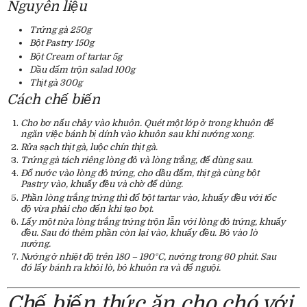
Nguyên liệu
Trứng gà 250g
Bột Pastry 150g
Bột Cream of tartar 5g
Dầu dấm trộn salad 100g
Thịt gà 300g
Cách chế biến
Cho bơ nấu chảy vào khuôn. Quét một lớp ở trong khuôn để
ngăn việc bánh bị dính vào khuôn sau khi nướng xong.
Rửa sạch thịt gà, luộc chín thịt gà.
Trứng gà tách riêng lòng đỏ và lòng trắng, để dùng sau.
Đổ nước vào lòng đỏ trứng, cho dầu dấm, thịt gà cùng bột
Pastry vào, khuấy đều và chờ để dùng.
Phần lòng trắng trứng thì đổ bột tartar vào, khuấy đều với tốc
độ vừa phải cho đến khi tạo bọt.
Lấy một nửa lòng trắng trứng trộn lẫn với lòng đỏ trứng, khuấy
đều. Sau đó thêm phần còn lại vào, khuấy đều. Bỏ vào lò
nướng.
Nướng ở nhiệt độ trên 180 – 190°C, nướng trong 60 phút. Sau
đó lấy bánh ra khỏi lò, bỏ khuôn ra và để nguội.
Chế biến thức ăn cho chó với