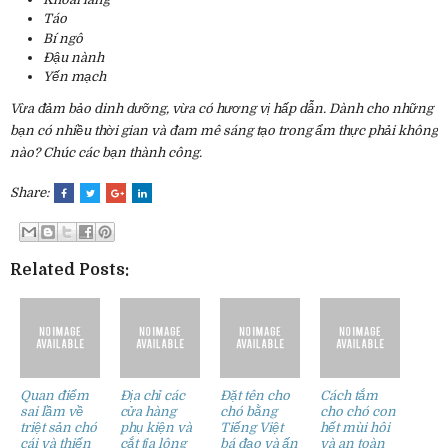
Táo
Bí ngô
Đậu nành
Yến mạch
Vừa đảm bảo dinh dưỡng, vừa có hương vị hấp dẫn. Dành cho những
bạn có nhiều thời gian và đam mê sáng tạo trong ẩm thực phải không
nào? Chúc các bạn thành công.
Share:
Related Posts:
Quan điểm
Địa chỉ các
Đặt tên cho
Cách tắm
sai lầm về
cửa hàng
chó bằng
cho chó con
triệt sản chó
phụ kiện và
Tiếng Việt
hết mùi hôi
cái và thiến
cắt tỉa lông
bá đạo và ấn
và an toàn