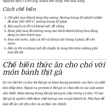
Nguyên liệu: Cà rốt 50g, Khoai mỡ 100g, Phô mai 100g.
Cách chế biến
Cắt phô mai thành từng lớp mỏng. Nướng trong 10 phút ở nhiệt
độ trên 180-190°C, nướng trong 10 phút.
Rửa sạch cà rốt và khoai mỡ, để riêng.
Đem phô mai đã nướng xong tạo hình thành bông hoa bằng
dụng cụ làm bánh quy.
Đun sôi nước, luộc cà rốt và khoai mỡ trong 5 phút, để ráo
nước.
Đặt cà rốt và khoai mỡ đã chuẩn bị xong lên trên miếng phô
mai đã cắt.
Chế biến thức ăn cho chó với
món bánh thịt gà
So với thịt bò và lợn thì thịt gà có hàm lượng protein cao hơn và chất
béo thấp hơn. Ngoài ra, protein ở thịt gà có chứa tất cả các axit amin
cần thiết. Hàm lượng trong thịt gà tương tự như trứng và sữa. Vì vậy
thịt gà là nguồn chất đạm chất lượng cao có giá thành rẻ. Phù hợp để
làm đồ ăn vặt cho chó và cả thức ăn chính.