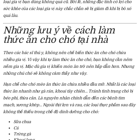
loại gia vị bạn dùng không quá cũ. Bởi lẽ, những đặc tính có lợi cho
sức khỏe của các loại gia vị này chắc chắn sẽ bị giảm đi khi bị bỏ xó
quá lâu.
Những lưu ý về cách làm
thức ăn cho chó tại nhà
Theo các bác sĩ thú y, không nên chế biến thức ăn cho chó chứa
nhiều gia vị. Vì vậy khi tự làm thức ăn cho chó, bạn không cần nêm
nếm gia vị. Mặc dù gia vị khiến món ăn trở nên hấp dẫn hơn. Nhưng
những chú chó sẽ không cảm thấy như vậy.
Hạn chế cho chó mèo ăn thức ăn chứa nhiều dầu mỡ. Nhất là các loại
thức ăn nhanh như gà rán, khoai tây chiên… Tránh tình trạng chó bị
béo phì, thừa cân. Là nguyên nhân chính dẫn đến các bệnh tim
mạch, xương khớp… Ngoài thịt lợn và rau, các loại thực phẩm sau đây
không thể thiếu trong chế độ dinh dưỡng cho chó:
Sữa chua
Cá
Trứng gà
Khoai lang