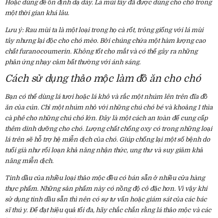
Hoặc dùng để ổn định dạ dày. Lá mùi tây đã được dùng cho chó trong
một thời gian khá lâu.
Lưu ý: Rau mùi ta là một loại trong họ cà rốt, trông giống với lá mùi
tây nhưng lại độc cho chó mèo. Bởi chúng chứa một hàm lượng cao
chất furanocoumerin. Không tốt cho mắt và có thể gây ra những
phản ứng nhạy cảm bất thường với ánh sáng.
Cách sử dụng thảo mộc làm đồ ăn cho chó
Bạn có thể dùng lá tươi hoặc lá khô và rắc một nhúm lên trên đĩa đồ
ăn của cún. Chỉ một nhúm nhỏ với những chú chó bé và khoảng 1 thìa
cà phê cho những chú chó lớn. Đây là một cách an toàn để cung cấp
thêm dinh dưỡng cho chó. Lượng chất chống oxy có trong những loại
lá trên sẽ hỗ trợ hệ miễn dịch của chó. Giúp chống lại một số bệnh do
tuổi già như rối loạn khả năng nhận thức, ung thư và suy giảm khả
năng miễn dịch.
Tinh dầu của nhiều loại thảo mộc đều có bán sẵn ở nhiều cửa hàng
thực phẩm. Những sản phẩm này có nồng độ cô đặc hơn. Vì vậy khi
sử dụng tinh dầu sẵn thì nên có sự tư vấn hoặc giám sát của các bác
sĩ thú y. Để đạt hiệu quả tối đa, hãy chắc chắn rằng lá thảo mộc và các