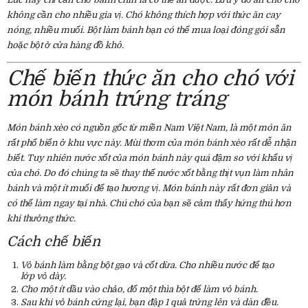
không cần cho nhiều gia vị. Chó không thích hợp với thức ăn cay
nóng, nhiều muối. Bột làm bánh bạn có thể mua loại đóng gói sẵn
hoặc bột ở cửa hàng đồ khô.
Chế biến thức ăn cho chó với
món bánh trứng tráng
Món bánh xèo có nguồn gốc từ miền Nam Việt Nam, là một món ăn
rất phổ biến ở khu vực này. Mùi thơm của món bánh xèo rất dễ nhận
biết. Tuy nhiên nước xốt của món bánh này quá đậm so với khẩu vị
của chó. Do đó chúng ta sẽ thay thế nước xốt bằng thịt vụn làm nhân
bánh và một ít muối để tạo hương vị. Món bánh này rất đơn giản và
có thể làm ngay tại nhà. Chú chó của bạn sẽ cảm thấy hứng thú hơn
khi thưởng thức.
Cách chế biến
Vỏ bánh làm bằng bột gạo và cốt dừa. Cho nhiều nước để tạo
lớp vỏ dày.
Cho một ít dầu vào chảo, đổ một thìa bột để làm vỏ bánh.
Sau khi vỏ bánh cứng lại, bạn đập 1 quả trứng lên và dàn đều.