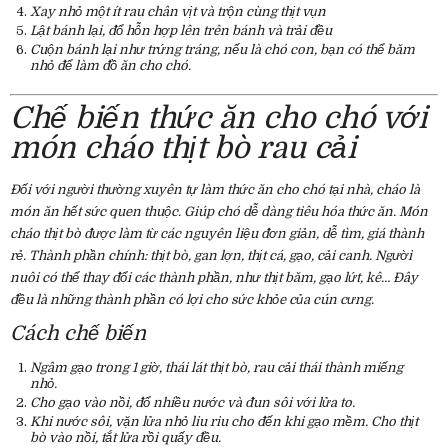
Xay nhỏ một ít rau chân vịt và trộn cùng thịt vụn
Lật bánh lại, đổ hỗn hợp lên trên bánh và trải đều
Cuộn bánh lại như trứng tráng, nếu là chó con, bạn có thể băm
nhỏ để làm đồ ăn cho chó.
Chế biến thức ăn cho chó với
món cháo thịt bò rau cải
Đối với người thường xuyên tự làm thức ăn cho chó tại nhà, cháo là
món ăn hết sức quen thuộc. Giúp chó dễ dàng tiêu hóa thức ăn. Món
cháo thịt bò được làm từ các nguyên liệu đơn giản, dễ tìm, giá thành
rẻ. Thành phần chính: thịt bò, gan lợn, thịt cá, gạo, cải canh. Người
nuôi có thể thay đổi các thành phần, như thịt băm, gạo lứt, kê… Đây
đều là những thành phần có lợi cho sức khỏe của cún cưng.
Cách chế biến
Ngâm gạo trong 1 giờ, thái lát thịt bò, rau cải thái thành miếng
nhỏ.
Cho gạo vào nồi, đổ nhiều nước và đun sôi với lửa to.
Khi nước sôi, vặn lửa nhỏ liu riu cho đến khi gạo mềm. Cho thịt
bò vào nồi, tắt lửa rồi quấy đều.