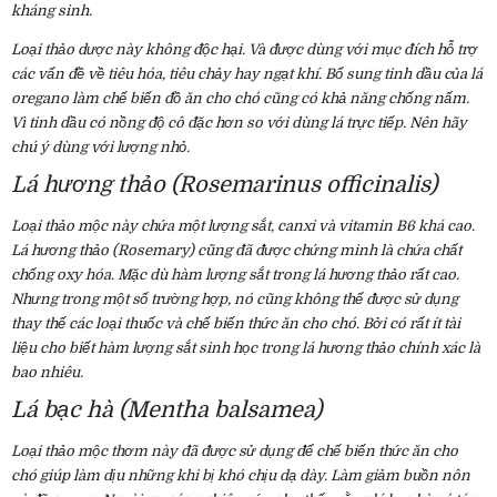
kháng sinh.
Loại thảo dược này không độc hại. Và được dùng với mục đích hỗ trợ
các vấn đề về tiêu hóa, tiêu chảy hay ngạt khí. Bổ sung tinh dầu của lá
oregano làm chế biến đồ ăn cho chó cũng có khả năng chống nấm.
Vì tinh dầu có nồng độ cô đặc hơn so với dùng lá trực tiếp. Nên hãy
chú ý dùng với lượng nhỏ.
Lá hương thảo (Rosemarinus officinalis)
Loại thảo mộc này chứa một lượng sắt, canxi và vitamin B6 khá cao.
Lá hương thảo (Rosemary) cũng đã được chứng minh là chứa chất
chống oxy hóa. Mặc dù hàm lượng sắt trong lá hương thảo rất cao.
Nhưng trong một số trường hợp, nó cũng không thể được sử dụng
thay thế các loại thuốc và chế biến thức ăn cho chó. Bởi có rất ít tài
liệu cho biết hàm lượng sắt sinh học trong lá hương thảo chính xác là
bao nhiêu.
Lá bạc hà (Mentha balsamea)
Loại thảo mộc thơm này đã được sử dụng để chế biến thức ăn cho
chó giúp làm dịu những khi bị khó chịu dạ dày. Làm giảm buồn nôn