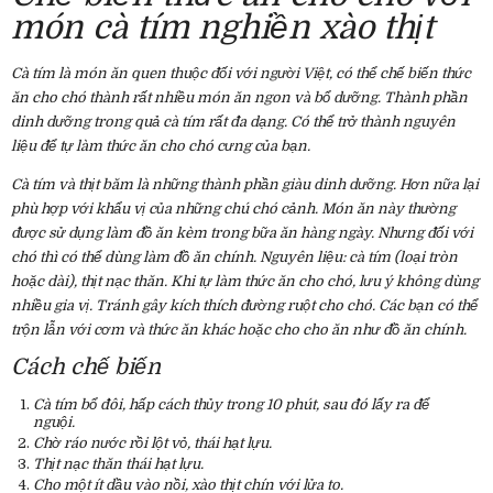
món cà tím nghiền xào thịt
Cà tím là món ăn quen thuộc đối với người Việt, có thể chế biến thức
ăn cho chó thành rất nhiều món ăn ngon và bổ dưỡng. Thành phần
dinh dưỡng trong quả cà tím rất đa dạng. Có thể trở thành nguyên
liệu để tự làm thức ăn cho chó cưng của bạn.
Cà tím và thịt băm là những thành phần giàu dinh dưỡng. Hơn nữa lại
phù hợp với khẩu vị của những chú chó cảnh. Món ăn này thường
được sử dụng làm đồ ăn kèm trong bữa ăn hàng ngày. Nhưng đối với
chó thì có thể dùng làm đồ ăn chính. Nguyên liệu: cà tím (loại tròn
hoặc dài), thịt nạc thăn. Khi tự làm thức ăn cho chó, lưu ý không dùng
nhiều gia vị. Tránh gây kích thích đường ruột cho chó. Các bạn có thể
trộn lẫn với cơm và thức ăn khác hoặc cho cho ăn như đồ ăn chính.
Cách chế biến
Cà tím bổ đôi, hấp cách thủy trong 10 phút, sau đó lấy ra để
nguội.
Chờ ráo nước rồi lột vỏ, thái hạt lựu.
Thịt nạc thăn thái hạt lựu.
Cho một ít dầu vào nồi, xào thịt chín với lửa to.