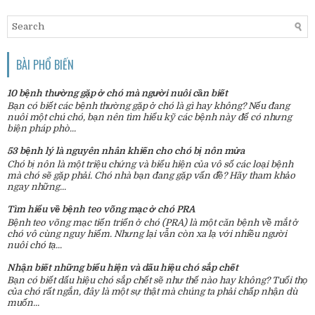
BÀI PHỔ BIẾN
10 bệnh thường gặp ở chó mà người nuôi cần biết
Bạn có biết các bệnh thường gặp ở chó là gì hay không? Nếu đang
nuôi một chú chó, bạn nên tìm hiểu kỹ các bệnh này để có nhưng
biện pháp phò...
53 bệnh lý là nguyên nhân khiến cho chó bị nôn mửa
Chó bị nôn là một triệu chứng và biểu hiện của vô số các loại bệnh
mà chó sẽ gặp phải. Chó nhà bạn đang gặp vấn đề? Hãy tham khảo
ngay những...
Tìm hiểu về bệnh teo võng mạc ở chó PRA
Bệnh teo võng mạc tiến triển ở chó (PRA) là một căn bệnh về mắt ở
chó vô cùng nguy hiểm. Nhưng lại vẫn còn xa lạ với nhiều người
nuôi chó tạ...
Nhận biết những biểu hiện và dấu hiệu chó sắp chết
Bạn có biết dấu hiệu chó sắp chết sẽ như thế nào hay không? Tuổi thọ
của chó rất ngắn, đây là một sự thật mà chúng ta phải chấp nhận dù
muốn...