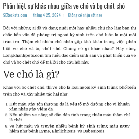
Phân biệt sự khác nhau giữa ve chó và bọ chét chó
SERockets.com
tháng 4 25, 2024
Không có nhận xét nào
Đối với những ai đã và đang nuôi một hay nhiều chú chó làm bạn thì
chắc hẳn vấn đề phòng trị ngoại ký sinh trên chó luôn là một mối
trăn trở. Thậm chí nhiều chủ nhân gặp khó khăn trong việc phân
biệt ve chó và bọ chét chó. Chúng có gì khác nhau? Hãy cùng
Longkhanhpets.com tìm hiểu đặc điểm sinh sản và phát triển của ve
chó và bọ chét chó để trả lời cho câu hỏi này.
Ve chó là gì?
Khác với bọ chét chó, thì ve chó là loại ngoại ký sinh trùng phổ biến
trên chó và gây nhiều tác hại như:
Hút máu, gây tổn thương da là yếu tố mở đường cho vi khuẩn
xâm nhập gây viêm da.
Nếu nhiễm ve nặng sẽ dẫn đến tình trạng thiếu máu thậm chí
là chết.
Ve hút máu và truyền nhiều bệnh ký sinh trùng máu nguy
hiểm như bệnh Lyme, Ehrlichiosis và Babesiosis.