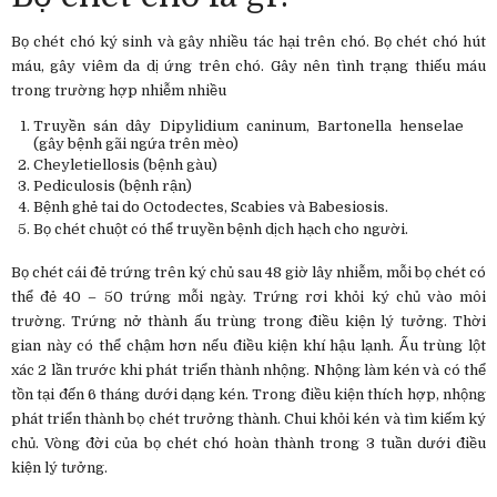
Bọ chét chó ký sinh và gây nhiều tác hại trên chó. Bọ chét chó hút
máu, gây viêm da dị ứng trên chó. Gây nên tình trạng thiếu máu
trong trường hợp nhiễm nhiều
Truyền sán dây Dipylidium caninum, Bartonella henselae
(gây bệnh gãi ngứa trên mèo)
Cheyletiellosis (bệnh gàu)
Pediculosis (bệnh rận)
Bệnh ghẻ tai do Octodectes, Scabies và Babesiosis.
Bọ chét chuột có thể truyền bệnh dịch hạch cho người.
Bọ chét cái đẻ trứng trên ký chủ sau 48 giờ lây nhiễm, mỗi bọ chét có
thể đẻ 40 – 50 trứng mỗi ngày. Trứng rơi khỏi ký chủ vào môi
trường. Trứng nở thành ấu trùng trong điều kiện lý tưởng. Thời
gian này có thể chậm hơn nếu điều kiện khí hậu lạnh. Ấu trùng lột
xác 2 lần trước khi phát triển thành nhộng. Nhộng làm kén và có thể
tồn tại đến 6 tháng dưới dạng kén. Trong điều kiện thích hợp, nhộng
phát triển thành bọ chét trưởng thành. Chui khỏi kén và tìm kiếm ký
chủ. Vòng đời của bọ chét chó hoàn thành trong 3 tuần dưới điều
kiện lý tưởng.