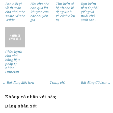
Bạn biết gì
Sữa cho chó
Tìm hiểu về
Bạn kiếm
về thức ăn
con qua lời
bệnh chó bị
tiền từ phối
cho chó mèo
khuyên của
động kinh
giống và
Taste Of The
các chuyên
và cách điều
nuôi chó
Wild?
gia
trị
sinh sản?
Chữa bệnh
cho chó
bằng liệu
pháp tự
nhiên
Onnetsu
← Bài đăng Mới hơn
Trang chủ
Bài đăng Cũ hơn →
Không có nhận xét nào:
Đăng nhận xét