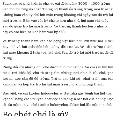
Sau khi giao phối trên kí chủ, ve cái đẻ khoảng 3000 – 4000 trứng
vào môi trường và chết. Trứng nở thành ấu trùng trong môi trường.
Chúng bám vào ký chủ hút máu trong khoảng vài ngày sau đó trở lại
môi trường. Bám vào các ký chủ to hơn như thỏ, hút máu vài ngày
sau đó quay trở lại môi trường. Ve trưởng thành leo lên ở những
cây cỏ cao hơn, sau đó bám vào ký chủ.
Ve trưởng thành bám vào các động vật hữu nhũ lớn như nai, hươu
hay chó và hút máu đến hết quãng đời còn lại. Ve cái trưởng thành
hút máu khoảng 2 tuần trên ký chủ. Sau đó trở lại môi trường để đẻ
trứng.
Riêng đối với những chú chó được nuôi trong nhà. Ve cái sau khi hút
máu, rơi khỏi ký chủ thường tìm những nơi như là cũi chó, góc
tường, góc sân để đẻ trứng. Trứng sau khi nở, phát triển qua các
giai đoạn và tiếp tục trở lại hút máu trên chó khi trưởng thành.
Đặc biệt, ve cái Ixodes holocyclus ở Ustralia gây bệnh bại liệt trên
vật chủ bằng cách truyền chất độc có trong nước bọt của chúng. Độc
tố của một con ve chó Ixodes holocyclus đủ làm bại liệt một con chó.
Bọ chét chó là gì?