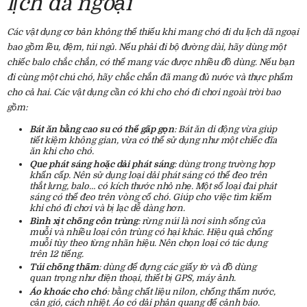
lịch dã ngoại
Các vật dụng cơ bản không thể thiếu khi mang chó đi du lịch dã ngoại
bao gồm lều, đệm, túi ngủ. Nếu phải đi bộ đường dài, hãy dùng một
chiếc balo chắc chắn, có thể mang vác được nhiều đồ dùng. Nếu bạn
đi cùng một chú chó, hãy chắc chắn đã mang đủ nước và thực phẩm
cho cả hai. Các vật dụng cần có khi cho chó đi chơi ngoài trời bao
gồm:
Bát ăn bằng cao su có thể gấp gọn
: Bát ăn di động vừa giúp
tiết kiệm không gian, vừa có thể sử dụng như một chiếc đĩa
ăn khi cho chó.
Que phát sáng hoặc dải phát sáng
: dùng trong trường hợp
khẩn cấp. Nên sử dụng loại dải phát sáng có thể đeo trên
thắt lưng, balo… có kích thước nhỏ nhẹ. Một số loại đai phát
sáng có thể đeo trên vòng cổ chó. Giúp cho việc tìm kiếm
khi chó đi chơi và bị lạc dễ dàng hơn.
Bình xịt chống côn trùng
: rừng núi là nơi sinh sống của
muỗi và nhiều loại côn trùng có hại khác. Hiệu quả chống
muỗi tùy theo từng nhãn hiệu. Nên chọn loại có tác dụng
trên 12 tiếng.
Túi chống thấm
: dùng để đựng các giấy tờ và đồ dùng
quan trọng như điện thoại, thiết bị GPS, máy ảnh.
Áo khoác cho chó
: bằng chất liệu nilon, chống thấm nước,
cản gió, cách nhiệt. Áo có dải phản quang để cảnh báo.