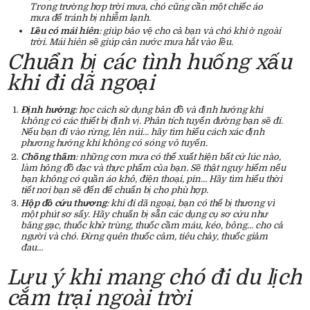
Trong trường hợp trời mưa, chó cũng cần một chiếc áo
mưa để tránh bị nhiễm lạnh.
Lều có mái hiên
: giúp bảo vệ cho cả bạn và chó khi ở ngoài
trời. Mái hiên sẽ giúp cản nước mưa hắt vào lều.
Chuẩn bị các tình huống xấu
khi đi dã ngoại
Định hướng
: học cách sử dụng bản đồ và định hướng khi
không có các thiết bị định vị. Phân tích tuyến đường bạn sẽ đi.
Nếu bạn đi vào rừng, lên núi… hãy tìm hiểu cách xác định
phương hướng khi không có sóng vô tuyến.
Chống thấm
: những cơn mưa có thể xuất hiện bất cứ lúc nào,
làm hỏng đồ đạc và thực phẩm của bạn. Sẽ thật nguy hiểm nếu
bạn không có quần áo khô, điện thoại, pin… Hãy tìm hiểu thời
tiết nơi bạn sẽ đến để chuẩn bị cho phù hợp.
Hộp đồ cứu thương
: khi đi dã ngoại, bạn có thể bị thương vì
một phút sơ sẩy. Hãy chuẩn bị sẵn các dụng cụ sơ cứu như
băng gạc, thuốc khử trùng, thuốc cầm máu, kéo, bông… cho cả
người và chó. Đừng quên thuốc cảm, tiêu chảy, thuốc giảm
đau…
Lưu ý khi mang chó đi du lịch
cắm trại ngoài trời