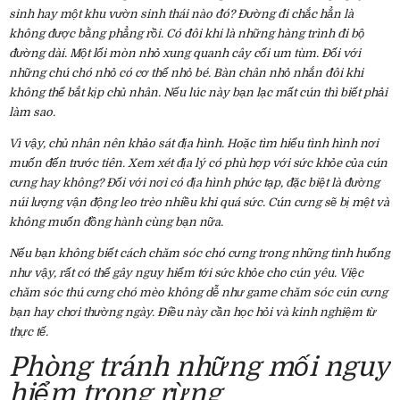
sinh hay một khu vườn sinh thái nào đó? Đường đi chắc hẳn là
không được bằng phẳng rồi. Có đôi khi là những hàng trình đi bộ
đường dài. Một lối mòn nhỏ xung quanh cây cối um tùm. Đối với
những chú chó nhỏ có cơ thể nhỏ bé. Bàn chân nhỏ nhắn đôi khi
không thể bắt kịp chủ nhân. Nếu lúc này bạn lạc mất cún thì biết phải
làm sao.
Vì vậy, chủ nhân nên khảo sát địa hình. Hoặc tìm hiểu tình hình nơi
muốn đến trước tiên. Xem xét địa lý có phù hợp với sức khỏe của cún
cưng hay không? Đối với nơi có địa hình phức tạp, đặc biệt là đường
núi lượng vận động leo trèo nhiều khi quá sức. Cún cưng sẽ bị mệt và
không muốn đồng hành cùng bạn nữa.
Nếu bạn không biết cách chăm sóc chó cưng trong những tình huống
như vậy, rất có thể gây nguy hiểm tới sức khỏe cho cún yêu. Việc
chăm sóc thú cưng chó mèo không dễ như game chăm sóc cún cưng
bạn hay chơi thường ngày. Điều này cần học hỏi và kinh nghiệm từ
thực tế.
Phòng tránh những mối nguy
hiểm trong rừng