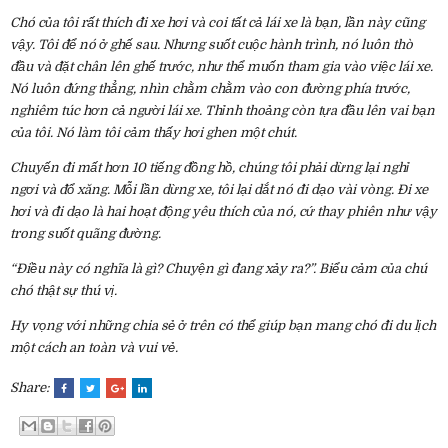
Chó của tôi rất thích đi xe hơi và coi tất cả lái xe là bạn, lần này cũng
vậy. Tôi để nó ở ghế sau. Nhưng suốt cuộc hành trình, nó luôn thò
đầu và đặt chân lên ghế trước, như thể muốn tham gia vào việc lái xe.
Nó luôn đứng thẳng, nhìn chằm chằm vào con đường phía trước,
nghiêm túc hơn cả người lái xe. Thỉnh thoảng còn tựa đầu lên vai bạn
của tôi. Nó làm tôi cảm thấy hơi ghen một chút.
Chuyến đi mất hơn 10 tiếng đồng hồ, chúng tôi phải dừng lại nghỉ
ngơi và đổ xăng. Mỗi lần dừng xe, tôi lại dắt nó đi dạo vài vòng. Đi xe
hơi và đi dạo là hai hoạt động yêu thích của nó, cứ thay phiên như vậy
trong suốt quãng đường.
“Điều này có nghĩa là gì? Chuyện gì đang xảy ra?”. Biểu cảm của chú
chó thật sự thú vị.
Hy vọng với những chia sẻ ở trên có thể giúp bạn mang chó đi du lịch
một cách an toàn và vui vẻ.
Share: