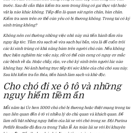
trước. Sau đó cẩn thận kiểm tra xem trong lông có gai thực vật hoặc
vật lạ nào khác không. Tiếp đến là quan sát ngón chân, bàn chân.
Kiểm tra xem trên cơ thể cún yêu có bị thương không. Trong tai có ký
sinh trùng không?
Không nên coi thường những việc nhỏ này mà tiến hành tắm rửa
ngay lập tức. Tắm rửa sạch sẽ vừa sạch bụi bẩn, vừa là để cuốn trôi
các kí sinh trùng có khả năng bám trên người chú cún. Nếu không
thực hiện nghiêm túc việc này, rất có thể cún cưng có nguy cơ mắc
các bệnh về da. Hoặc chấy, rận, ve chó ký sinh trên người lúc nào
không hay. Nó ảnh hưởng trực tiếp tới sức khỏe của chú chó sau này.
Sau khi kiểm tra ổn thỏa, tiến hành làm sạch và khử độc.
Cho chó đi xe ô tô và những
nguy hiểm tiềm ẩn
Mỗi năm tại Úc hơn 5000 chú chó bị thương hoặc thiệt mạng trong tai
nạn liên quan đến ô tô vì nhiều lý do chủ quan và khách quan. Để
làm nổi bật những nguy hiểm của lái xe với chó trong xe. Đội Purina
Petlife Roadie đã đưa ra trong Tuần lễ An toàn lái xe với lời khuyên