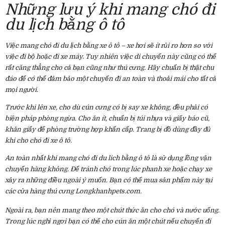
Những lưu ý khi mang chó đi
du lịch bằng ô tô
Việc mang chó đi du lịch bằng xe ô tô – xe hơi sẽ ít rủi ro hơn so với
việc đi bộ hoặc đi xe máy. Tuy nhiên việc di chuyển này cũng có thể
rất căng thẳng cho cả bạn cũng như thú cưng. Hãy chuẩn bị thật chu
đáo để có thể đảm bảo một chuyến đi an toàn và thoải mái cho tất cả
mọi người.
Trước khi lên xe, cho dù cún cưng có bị say xe không, đều phải có
biện pháp phòng ngừa. Cho ăn ít, chuẩn bị túi nhựa và giấy báo cũ,
khăn giấy để phòng trường hợp khẩn cấp. Trang bị đồ dùng đầy đủ
khi cho chó đi xe ô tô.
An toàn nhất khi mang chó đi du lich bằng ô tô là sử dụng lồng vận
chuyển hàng không. Để tránh chó trong lúc phanh xe hoặc chạy xe
xảy ra những điều ngoài ý muốn. Bạn có thể mua sản phẩm này tại
các cửa hàng thú cưng Longkhanhpets.com.
Ngoài ra, bạn nên mang theo một chút thức ăn cho chó
và nước uống.
Trong lúc nghỉ ngơi bạn có thể cho cún ăn một chút nếu chuyến đi