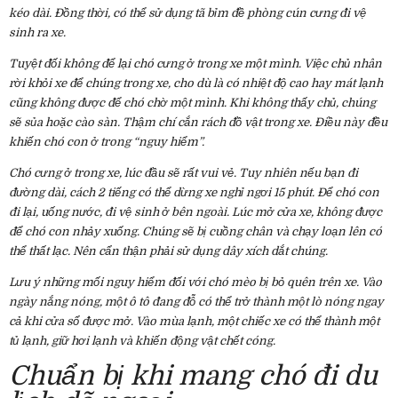
kéo dài. Đồng thời, có thể sử dụng tã bỉm đề phòng cún cưng đi vệ
sinh ra xe.
Tuyệt đối không để lại chó cưng ở trong xe một mình. Việc chủ nhân
rời khỏi xe để chúng trong xe, cho dù là có nhiệt độ cao hay mát lạnh
cũng không được để chó chờ một mình. Khi không thấy chủ, chúng
sẽ sủa hoặc cào sàn. Thậm chí cắn rách đồ vật trong xe. Điều này đều
khiến chó con ở trong “nguy hiểm”.
Chó cưng ở trong xe, lúc đầu sẽ rất vui vẻ. Tuy nhiên nếu bạn đi
đường dài, cách 2 tiếng có thể dừng xe nghỉ ngơi 15 phút. Để chó con
đi lại, uống nước, đi vệ sinh ở bên ngoài. Lúc mở cửa xe, không được
để chó con nhảy xuống. Chúng sẽ bị cuồng chân và chạy loạn lên có
thể thất lạc. Nên cẩn thận phải sử dụng dây xích dắt chúng.
Lưu ý những mối nguy hiểm đối với chó mèo bị bỏ quên trên xe. Vào
ngày nắng nóng, một ô tô đang đỗ có thể trở thành một lò nóng ngay
cả khi cửa sổ được mở. Vào mùa lạnh, một chiếc xe có thể thành một
tủ lạnh, giữ hơi lạnh và khiến động vật chết cóng.
Chuẩn bị khi mang chó đi du