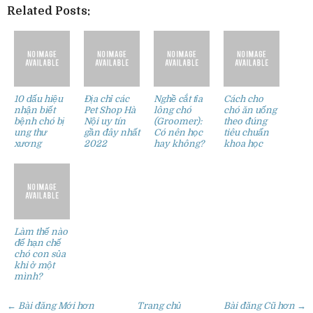
Related Posts:
10 dấu hiệu
Địa chỉ các
Nghề cắt tỉa
Cách cho
nhận biết
Pet Shop Hà
lông chó
chó ăn uống
bệnh chó bị
Nội uy tín
(Groomer):
theo đúng
ung thư
gần đây nhất
Có nên học
tiêu chuẩn
xương
2022
hay không?
khoa học
Làm thế nào
để hạn chế
chó con sủa
khi ở một
mình?
← Bài đăng Mới hơn
Trang chủ
Bài đăng Cũ hơn →