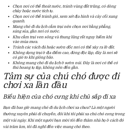
Chọn nơi có thể thoát nước, tránh vùng đất trũng, có dòng
chảy hoặc nước tích tụ.
Chọn nơi có thể tránh gió, xem xét địa hình và cây cối xung
quanh.
Mang chó đi du lịch cắm trại nên chọn nơi bằng phẳng,
sáng sủa, gần nơi có nước.
Khu cắm trại ven sông và thung lũng rất nguy hiểm khi
vào mùa mưa.
Tránh các vách đá hoặc sườn dốc nơi có thể xảy ra lở đất.
Không dựng trại ở địa điểm cao, đứng độc lập, đây là nơi sẽ
có gió to khi giông bão.
Không mang chó đi du lịch ở sườn núi. Đây là nơi có thể có
thú hoang tụ tập, không nên đến gần.
Tâm sự của chú chó được đi
chơi xa lần đầu
Biểu hiện của chó cưng khi chủ sắp đi xa
Bạn đã bao giờ mang chó đi du lịch chơi xa chưa? Là một người
thường xuyên phải di chuyển, đôi khi tôi phải xa chú chó cưng trong
một vài ngày. Khi một người bạn mời tôi đến thăm nhà họ ở cách đó
vài trăm km, tôi đã nghĩ đến việc mang chó theo.