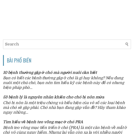
BÀI PHỔ BIẾN
10 bệnh thường gặp ở chó mà người nuôi cần biết
Bạn có biết các bệnh thường gặp ở chó là gì hay không? Nếu đang
nuôi một chú chó, bạn nên tìm hiểu kỹ các bệnh này để có nhưng
biện pháp phò...
53 bệnh lý là nguyên nhân khiến cho chó bị nôn mửa
Chó bị nôn là một triệu chứng và biểu hiện của vô số các loại bệnh
mà chó sẽ gặp phải. Chó nhà bạn đang gặp vấn đề? Hãy tham khảo
ngay những...
Tìm hiểu về bệnh teo võng mạc ở chó PRA
Bệnh teo võng mạc tiến triển ở chó (PRA) là một căn bệnh về mắt ở
chó vô cùng nguy hiểm. Nhưng lại vẫn còn xa lạ với nhiều người