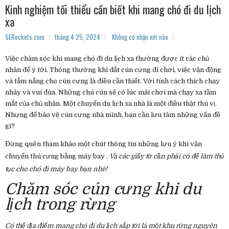
Kinh nghiệm tối thiểu cần biết khi mang chó đi du lịch
xa
SERockets.com
tháng 4 25, 2024
Không có nhận xét nào
Việc chăm sóc khi mang chó đi du lịch xa thường được ít các chủ
nhân để ý tới. Thông thường khi dắt cún cưng đi chơi, việc vận động
và tắm nắng cho cún cưng là điều cần thiết. Với tính cách thích chạy
nhảy và vui đùa. Những chú cún sẽ có lúc mải chơi mà chạy xa tầm
mắt của chủ nhân. Một chuyến du lịch xa nhà là một điều thật thú vị.
Nhưng để bảo vệ cún cưng nhà mình, bạn cần lưu tâm những vấn đề
gì?
Đừng quên tham khảo một chút thông tin những lưu ý khi vận
chuyển thú cưng bằng máy bay
. Và các giấy tờ cần phải có để làm thủ
tục cho chó đi máy bay
bạn nhé!
Chăm sóc cún cưng khi du
lịch trong rừng
Có thể địa điểm mang chó đi du lịch sắp tới là một khu rừng nguyên