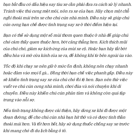
bạn bắt đầu có dấu hiệu say tàu xe cần phải đưa ra cách xử lý nhanh.
Tránh việc thú cưng mệt mỏi, nôn ra xe của bạn. Hãy chọn một chỗ
ngồi thoải mái trên xe cho chú cún nhà mình. Điều này sẽ giúp chú
cún cưng hạn chế được tình trạng say xe ở thời điểm hiện tại.
Bạn có thể sử dụng một số mùi thơm quen thuộc ở nhà để giúp chú
chó cảm thấy quen thuộc hơn, bớt căng thẳng hơn. Kích thích mũi
của chú chó, giảm sự kích ứng của mùi xe cộ. Hoặc bạn hãy tắt bớt
điều hòa và mở cửa kính của xe ra, để không khí từ bên ngoài ùa vào.
Tốc độ khi chạy xe nên giữ ở mức ổn định, không nên chạy nhanh
hoặc đâm vào mọi ổ gà… Đồng thời hạn chế việc phanh gấp. Điều này
sẽ khiến tình trạng say xe của chú chó tồi tệ hơn. Bạn nên thử việc
vuốt ve chú cún cưng nhà mình, chơi đùa và nói chuyện khi di
chuyển. Điều này khiến chú cún phân tâm và không còn quá tập
trung vào nỗi sợ.
Nếu tình trạng không được cải thiện, hãy dừng xe khi đi được một
đoạn đường, để cho chú cún nhà bạn hít thở và có được tinh thần
thoải mái hơn. Và tốt hơn hết, hãy sử dụng thuốc chống say xe trước
khi mang chó đi du lịch bằng ô tô.