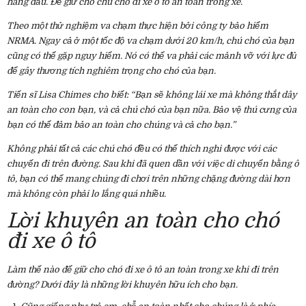
hàng đầu. Để giữ cho chú chó đi xe ô tô an toàn trong xe.
Theo một thử nghiệm va chạm thực hiện bởi công ty bảo hiểm
NRMA. Ngay cả ở một tốc độ va chạm dưới 20 km/h, chú chó của bạn
cũng có thể gặp nguy hiểm. Nó có thể va phải các mảnh vỡ với lực đủ
để gây thương tích nghiêm trọng cho chó của bạn.
Tiến sĩ Lisa Chimes cho biết: “
Bạn sẽ không lái xe mà không thắt dây
an toàn cho con bạn, và cả chú chó của bạn nữa. Bảo vệ thú cưng của
bạn có thể đảm bảo an toàn cho chúng và cả cho bạn.”
Không phải tất cả các chú chó đều có thể thích nghi được với các
chuyến đi trên đường. Sau khi đã quen dần với việc di chuyển bằng ô
tô, bạn có thể mang chúng đi chơi trên những chặng đường dài hơn
mà không còn phải lo lắng quá nhiều.
Lời khuyên an toàn cho chó
đi xe ô tô
Làm thế nào để giữ cho chó đi xe ô tô an toàn trong xe khi đi trên
đường? Dưới đây là những lời khuyên hữu ích cho bạn.