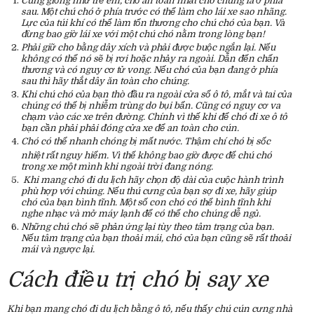
Cũng giống như trẻ em, chỗ an toàn nhất cho chúng là ở phía
sau. Một chú chó ở phía trước có thể làm cho lái xe sao nhãng.
Lực của túi khí có thể làm tổn thương cho chú chó của bạn. Và
đừng bao giờ lái xe với một chú chó nằm trong lòng bạn!
Phải giữ cho bằng dây xích và phải được buộc ngắn lại. Nếu
không có thể nó sẽ bị rơi hoặc nhảy ra ngoài. Dẫn đến chấn
thương và có nguy cơ tử vong. Nếu chó của bạn đang ở phía
sau thì hãy thắt dây ăn toàn cho chúng.
Khi chú chó của bạn thò đầu ra ngoài cửa sổ ô tô, mắt và tai của
chúng có thể bị nhiễm trùng do bụi bẩn. Cũng có nguy cơ va
chạm vào các xe trên đường. Chính vì thế khi để chó đi xe ô tô
bạn cần phải phải đóng cửa xe để an toàn cho cún.
Chó có thể nhanh chóng bị mất nước. Thậm chí chó bị sốc
nhiệt
rất nguy hiểm. Vì thế không bao giờ được để chú chó
trong xe một mình khi ngoài trời đang nóng.
Khi mang chó đi du lịch hãy chọn độ dài của cuộc hành trình
phù hợp với chúng. Nếu thú cưng của bạn sợ đi xe, hãy giúp
chó của bạn bình tĩnh. Một số con chó có thể bình tĩnh khi
nghe nhạc và mở máy lạnh để có thể cho chúng dễ ngủ.
Những chú chó sẽ phản ứng lại tùy theo tâm trạng của bạn.
Nếu tâm trạng của bạn thoải mái, chó của bạn cũng sẽ rất thoải
mái và ngược lại.
Cách điều trị chó bị say xe
Khi bạn mang chó đi du lịch bằng ô tô, nếu thấy chú cún cưng nhà