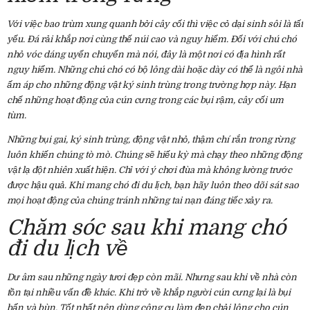
Với việc bao trùm xung quanh bởi cây cối thì việc cỏ dại sinh sôi là tất
yếu. Đá rải khắp nơi cùng thế núi cao và nguy hiểm. Đối với chú chó
nhỏ vóc dáng uyển chuyển mà nói, đây là một nơi có địa hình rất
nguy hiểm. Những chú chó có bộ lông dài hoặc dày có thể là ngôi nhà
ấm áp cho những động vật ký sinh trùng trong trường hợp này. Hạn
chế những hoạt động của cún cưng trong các bụi rậm, cây cối um
tùm.
Những bụi gai, ký sinh trùng, động vật nhỏ, thậm chí rắn trong rừng
luôn khiến chúng tò mò. Chúng sẽ hiếu kỳ mà chạy theo những động
vật lạ đột nhiên xuất hiện. Chỉ với ý chơi đùa mà không lường trước
được hậu quả. Khi mang chó đi du lịch, bạn hãy luôn theo dõi sát sao
mọi hoạt động của chúng tránh những tai nạn đáng tiếc xảy ra.
Chăm sóc sau khi mang chó
đi du lịch về
Dư âm sau những ngày tươi đẹp còn mãi. Nhưng sau khi về nhà còn
tồn tại nhiều vấn đề khác. Khi trở về khắp người cún cưng lại là bụi
bẩn và bùn. Tốt nhất nên dùng công cụ làm đẹp chải lông cho cún