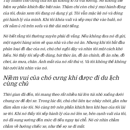
Tuy nhiên chó cưng của tôi lại không tỏ ra vui sướng. Nó không thể
hiện sự phấn khích đặc biệt nào. Thậm chí còn chú ý mọi hành động
của tôi, đoán xem tôi đang có dụng ý gì. Tôi vẫn mặc kệ nó và đóng
gói hành lý của mình. Khi tôi khóa vali và xếp mọi thứ vào balô, nó
chỉ nằm ủ rũ trên sofa và thở dài một tiếng.
Nó biết rằng tôi thường xuyên phải đi vắng. Nếu không đưa nó đi gửi,
một người hàng xóm sẽ qua nhà và cho nó ăn. Nhưng khi tôi bắt đầu
phân loại đồ đạc của nó, chú chó ngồi dậy và nhìn tôi một cách khó
hiểu. Nó thấy tôi xếp đồ dùng, bát thức ăn, đồ ăn chính, đồ ăn nhẹ, đồ
chơi, áo mưa, chăn. Ánh mắt của nó rất thú vị. Và tôi không thể không
bật cười khi nhìn vào nó.
Niềm vui của chó cưng khi được đi du lịch
cùng chủ
Thời gian đã đến, tôi mang theo rất nhiều túi lớn túi nhỏ xuống dưới
chung cư để đợi xe. Trong lúc đó, chú chó liên tục nhảy nhót, gần như
đâm sầm vào tôi. Nó càng trở nên phấn khích hơn khi bạn của tôi lái
xe tới. Khi nó thấy tôi xếp hành lý của nó lên xe, bên cạnh vali của tôi,
nó đã sung sướng đến mức đi tiểu ngay tại chỗ. Nó cứ nhìn chằm
chằm về hướng chiếc xe, như thể sợ xe đi mất.