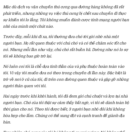
Mặc dù dịch vụ vận chuyển thú cưng qua đường hàng không đã rất
phát triển, nhưng những vụ việc thú cưng bị chết sau chuyến đi thực
sự khiến tôi lo lắng. Tôi không muốn đánh cược tính mạng người bạn
nhỏ của mình một chút nào.
Trước đây, mỗi khi đi xa, tôi thường đưa chó tới gửi nhờ nhà một
người bạn. Họ rất quen thuộc với chú chó và có thể chăm sóc tốt cho
nó. Nhưng mỗi lần như vậy, chú chó rất buồn bã. Dường như nó lo sợ
tôi sẽ không bao giờ trở lại.
Nó luôn coi tôi là chỗ dựa tinh thần của và phụ thuộc hoàn toàn vào
tôi. Vì vậy tôi muốn đưa nó theo trong chuyến đi lần này. Đặc biệt là
trở về nơi ở cũ của tôi, đi trên con đường quen thuộc và gặp gỡ những
người thân quen với tôi.
Hai ngày trước khi khởi hành, tôi đã đem gửi chú chuột và lợn tại nhà
người bạn. Chó của tôi thật sự cảm thấy bất ngờ, vì tôi sẽ dành toàn bộ
thời gian cho nó. Theo tôi được biết, 3 người bạn nhỏ đôi khi không
hòa hợp cho lắm. Chúng có thể xung đột và cạnh tranh để giành địa
bàn.